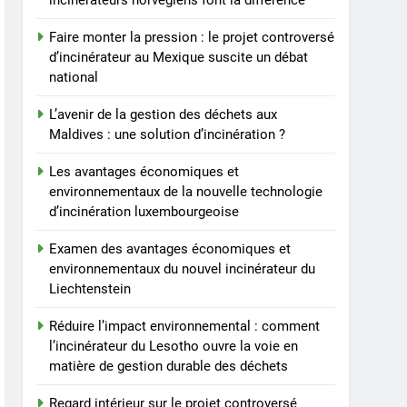
incinérateurs norvégiens font la différence
projet controversé
d’incinérateur du Laos :
AIO
Faire monter la pression : le projet controversé
point de vue du
d’incinérateur au Mexique suscite un débat
gouvernement et
8
national
Innovation en matière
préoccupations du public
d’incinérateur : comment
L’avenir de la gestion des déchets aux
Haïti ouvre la voie en
Maldives : une solution d’incinération ?
AIO
matière d’élimination
Les avantages économiques et
durable des déchets
environnementaux de la nouvelle technologie
d’incinération luxembourgeoise
Examen des avantages économiques et
environnementaux du nouvel incinérateur du
Liechtenstein
Réduire l’impact environnemental : comment
l’incinérateur du Lesotho ouvre la voie en
matière de gestion durable des déchets
Regard intérieur sur le projet controversé