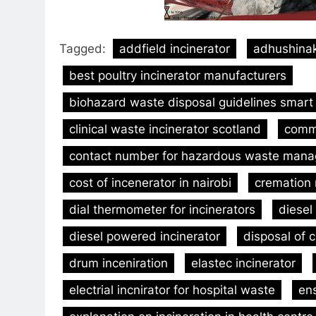
Tagged:
addfield incinerator
adhushinak
best poultry incinerator manufacturers
biohazard waste disposal guidelines smart 
clinical waste incinerator scotland
comme
contact number for hazardous waste mana
cost of incenerator in nairobi
cremation
dial thermometer for incinerators
diesel
diesel powered incinerator
disposal of c
drum inceniration
elastec incinerator
electrial incnirator for hospital waste
ens