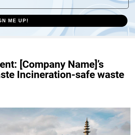
GN ME UP!
ment: [Company Name]’s
te Incineration-safe waste