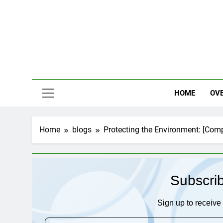
Skip
to
content
HOME
OV
Home
blogs
Protecting the Environment: [Com
Subscri
Sign up to receive 