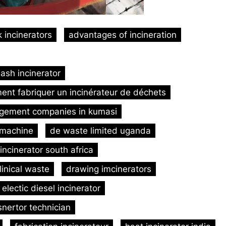
 incinerators
advantages of incineration
ash incinerator
nt fabriquer un incinérateur de déchets
gement companies in kumasi
 machine
de waste limited uganda
 incinerator south africa
linical waste
drawing imcinerators
electic diesel incinerator
nertor technician