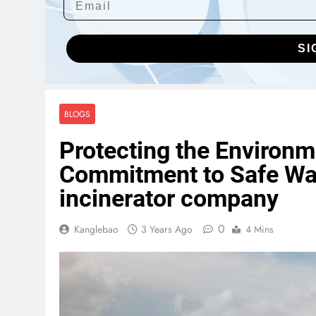
SI
BLOGS
Protecting the Environ
Commitment to Safe Was
incinerator company
0
Kanglebao
3 Years Ago
4 Mins