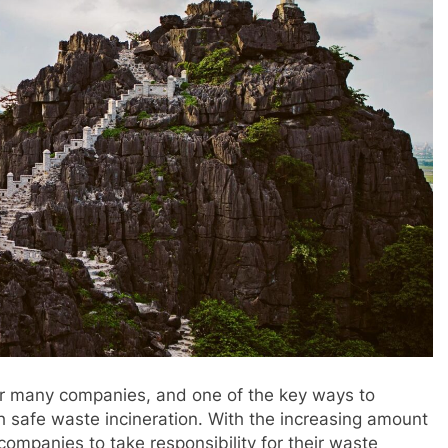
 for many companies, and one of the key ways to
h safe waste incineration. With the increasing amount
companies to take responsibility for their waste