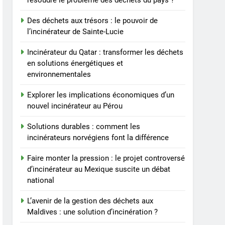
résoudre le problème des déchets du pays ?
le pouvoir de l’incinérateur
de Sainte-Lucie
AIO
Des déchets aux trésors : le pouvoir de
l’incinérateur de Sainte-Lucie
3
Incinérateur du Qatar :
Incinérateur du Qatar : transformer les déchets
transformer les déchets
en solutions énergétiques et
en solutions énergétiques
environnementales
AIO
et environnementales
Explorer les implications économiques d’un
4
nouvel incinérateur au Pérou
Explorer les implications
économiques d’un nouvel
Solutions durables : comment les
incinérateur au Pérou
AIO
incinérateurs norvégiens font la différence
5
Faire monter la pression : le projet controversé
Solutions durables :
d’incinérateur au Mexique suscite un débat
comment les
national
incinérateurs norvégiens
AIO
font la différence
L’avenir de la gestion des déchets aux
Maldives : une solution d’incinération ?
6
Faire monter la pression :