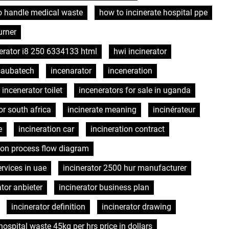
o handle medical waste
how to incinerate hospital ppe
urner
erator i8 250 6334133 html
hwi incinerator
 saubatech
incenarator
inceneration
incenerator toilet
incenerators for sale in uganda
or south africa
incinerate meaning
incinérateur
e
incineration car
incineration contract
tion process flow diagram
rvices in uae
incinerator 2500 hur manufacturer
ator anbieter
incinerator business plan
incinerator definition
incinerator drawing
 hospital waste 45kg per hrs price in dollars