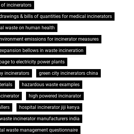
of incinerators
drawings & bills of quantities for medical incinerators
cal waste on human health
nvironment emissions for incinerator measures
expansion bellows in waste incineration
bage to electricity power plants
y incinerators
green city incinerators china
erials
hazardous waste examples
ncinerator
high powered incinarator
llers
hospital incinerator jiji kenya
 waste incinerator manufacturers india
tal waste management questionnaire