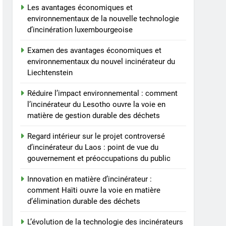
Les avantages économiques et
le projet controversé
environnementaux de la nouvelle technologie
d’incinérateur au Mexique
AIO
d’incinération luxembourgeoise
suscite un débat national
7
Examen des avantages économiques et
L’avenir de la gestion des
environnementaux du nouvel incinérateur du
déchets aux Maldives :
Liechtenstein
une solution d’incinération
AIO
?
Réduire l’impact environnemental : comment
8
l’incinérateur du Lesotho ouvre la voie en
Les avantages
matière de gestion durable des déchets
économiques et
environnementaux de la
Regard intérieur sur le projet controversé
AIO
d’incinérateur du Laos : point de vue du
nouvelle technologie
gouvernement et préoccupations du public
d’incinération
luxembourgeoise
Innovation en matière d’incinérateur :
comment Haïti ouvre la voie en matière
d’élimination durable des déchets
L’évolution de la technologie des incinérateurs