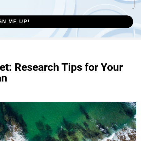
GN ME UP!
t: Research Tips for Your
an