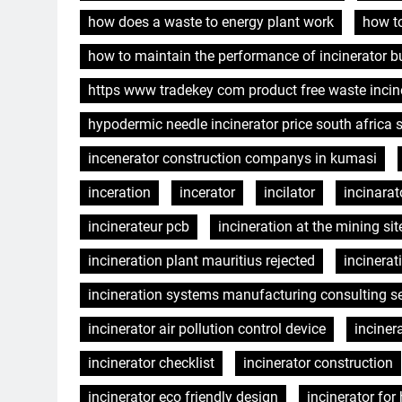
how does a waste to energy plant work
how t
how to maintain the performance of incinerator b
https www tradekey com product free waste incin
hypodermic needle incinerator price south africa
incenerator construction companys in kumasi
inceration
incerator
incilator
incinarat
incinerateur pcb
incineration at the mining sit
incineration plant mauritius rejected
incinera
incineration systems manufacturing consulting se
incinerator air pollution control device
inciner
incinerator checklist
incinerator construction
incinerator eco friendly design
incinerator for