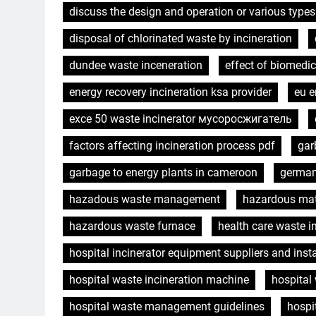
discuss the design and operation or various types 
disposal of chlorinated waste by incineration
dundee waste inceneration
effect of biomedi
energy recovery incineration ksa provider
eu e
exce 50 waste incinerator мусоросжигатель
factors affecting incineration process pdf
gar
garbage to energy plants in cameroon
german
hazadous waste management
hazardous mat
hazardous waste furnace
health care waste i
hospital incinerator equipment suppliers and insta
hospital waste incineration machine
hospital
hospital waste management guidelines
hospi