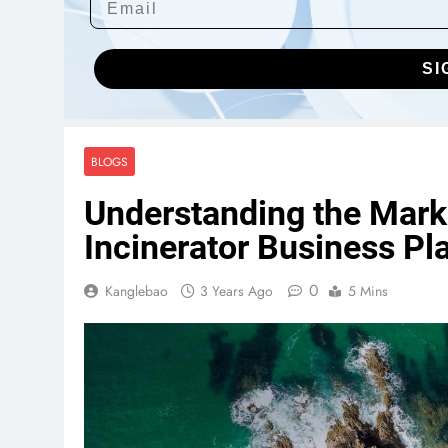
SI
BLOGS
Understanding the Marke
Incinerator Business Pl
0
Kanglebao
3 Years Ago
5 Mins