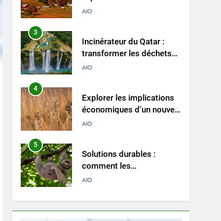
de Sainte-Lucie
AIO
3
Incinérateur du Qatar :
transformer les déchets
en solutions énergétiques
AIO
et environnementales
4
Explorer les implications
économiques d’un nouvel
incinérateur au Pérou
AIO
5
Solutions durables :
comment les
incinérateurs norvégiens
AIO
font la différence
6
Faire monter la pression :