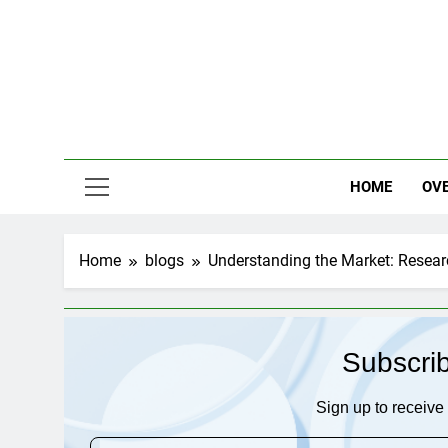
Skip
to
content
HOME
OV
Home
blogs
Understanding the Market: Researc
Subscri
Sign up to receive 