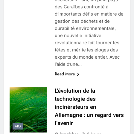
des Caraïbes confronté à
d’importants défis en matière de
gestion des déchets et de
durabilité environnementale,
une nouvelle initiative
révolutionnaire fait tourner les
têtes et mérite les éloges des
experts du monde entier. Avec
l’aide d’une…
Read More
L’évolution de la
5
technologie des
Incinérateur du Qatar :
incinérateurs en
transformer les déchets en
solutions énergétiques et
Allemagne : un regard vers
AIO
environnementales
l’avenir
AIO
6
kanglebao
8 hours