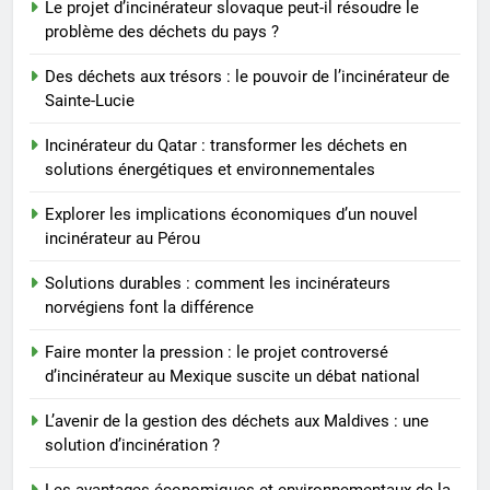
Le projet d’incinérateur slovaque peut-il résoudre le
Solutions durables : comment
problème des déchets du pays ?
les incinérateurs norvégiens
font la différence
Des déchets aux trésors : le pouvoir de l’incinérateur de
AIO
Sainte-Lucie
8
Incinérateur du Qatar : transformer les déchets en
Faire monter la pression : le
solutions énergétiques et environnementales
projet controversé
Explorer les implications économiques d’un nouvel
d’incinérateur au Mexique
AIO
incinérateur au Pérou
suscite un débat national
Solutions durables : comment les incinérateurs
norvégiens font la différence
Faire monter la pression : le projet controversé
d’incinérateur au Mexique suscite un débat national
L’avenir de la gestion des déchets aux Maldives : une
solution d’incinération ?
Les avantages économiques et environnementaux de la