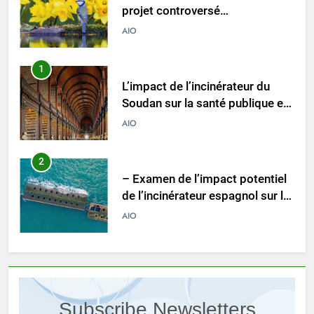
projet controversé
d’incinérateur au Mexique
AIO
suscite un débat national
1
L’impact de l’incinérateur du
Soudan sur la santé publique et
la durabilité environnementale
AIO
2
– Examen de l’impact potentiel
de l’incinérateur espagnol sur la
santé publique et
AIO
l’environnement
3
Le projet d’incinérateur
slovaque peut-il résoudre le
Subscribe Newsletters
problème des déchets du pays ?
AIO