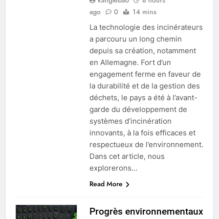
Explorer les implications
ago
0
14 mins
économiques d’un nouvel
La technologie des incinérateurs
incinérateur au Pérou
AIO
a parcouru un long chemin
depuis sa création, notamment
7
en Allemagne. Fort d’un
Solutions durables : comment
engagement ferme en faveur de
les incinérateurs norvégiens
la durabilité et de la gestion des
font la différence
déchets, le pays a été à l’avant-
AIO
garde du développement de
systèmes d’incinération
8
innovants, à la fois efficaces et
Faire monter la pression : le
respectueux de l’environnement.
projet controversé
Dans cet article, nous
d’incinérateur au Mexique
AIO
explorerons…
suscite un débat national
Read More
1
L’impact de l’incinérateur du
Progrès environnementaux
Soudan sur la santé publique et