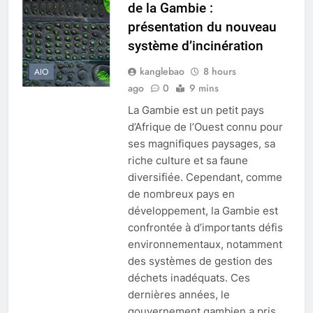
de la Gambie :
la durabilité environnementale
AIO
présentation du nouveau
système d’incinération
2
– Examen de l’impact potentiel
kanglebao
8 hours
AIO
de l’incinérateur espagnol sur la
ago
0
9 mins
santé publique et
AIO
La Gambie est un petit pays
l’environnement
d’Afrique de l’Ouest connu pour
3
ses magnifiques paysages, sa
Le projet d’incinérateur
riche culture et sa faune
slovaque peut-il résoudre le
diversifiée. Cependant, comme
problème des déchets du pays ?
de nombreux pays en
AIO
développement, la Gambie est
confrontée à d’importants défis
4
environnementaux, notamment
Des déchets aux trésors : le
des systèmes de gestion des
pouvoir de l’incinérateur de
déchets inadéquats. Ces
Sainte-Lucie
AIO
dernières années, le
gouvernement gambien a pris