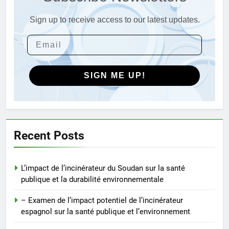
Sign up to receive access to our latest updates.
4
Des déchets aux trésors : le
pouvoir de l’incinérateur de
Sainte-Lucie
AIO
SIGN ME UP!
5
Incinérateur du Qatar :
transformer les déchets en
solutions énergétiques et
AIO
Recent Posts
environnementales
6
L’impact de l’incinérateur du Soudan sur la santé
Explorer les implications
publique et la durabilité environnementale
économiques d’un nouvel
incinérateur au Pérou
AIO
– Examen de l’impact potentiel de l’incinérateur
espagnol sur la santé publique et l’environnement
7