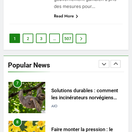
5
des mesures pour…
Incinérateur du Qatar :
Read More
transformer les déchets en
solutions énergétiques et
AIO
environnementales
1
2
3
…
507
6
Explorer les implications
économiques d’un nouvel
Popular News
incinérateur au Pérou
AIO
7
Solutions durables : comment
les incinérateurs norvégiens
font la différence
AIO
8
Faire monter la pression : le