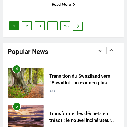
Transformer les déchets en
Read More
trésor : l’incinérateur d’Eswatini
vise un avenir plus propre et
AIO
plus vert
1
2
3
…
126
4
Transition du Swaziland vers
l’Eswatini : un examen plus
Popular News
approfondi de l’incinérateur de
AIO
pointe du pays
5
Transformer les déchets en
trésor : le nouvel incinérateur
d’Eswatini favorise la
AIO
préservation de l’environnement
6
L’incinérateur révolutionnaire
d’Eswatini révolutionne la