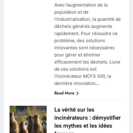
Avec l’augmentation de la
population et de
l’industrialisation, la quantité de
5
déchets générés augmente
Transformer les déchets en
rapidement. Pour résoudre ce
trésor : le nouvel incinérateur
problème, des solutions
d’Eswatini favorise la
innovantes sont nécessaires
AIO
préservation de l’environnement
pour gérer et éliminer
efficacement les déchets. L’une
6
de ces solutions est
L’incinérateur révolutionnaire
l’incinérateur MCFS 500, la
d’Eswatini révolutionne la
dernière innovation…
gestion des déchets en Afrique
AIO
Read More
7
La vérité sur les
La démarche audacieuse
incinérateurs : démystifier
d’Eswatini vers une élimination
durable des déchets avec un
les mythes et les idées
AIO
nouvel incinérateur