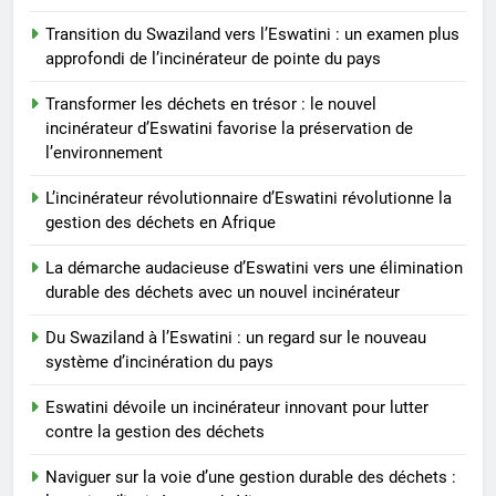
trésor : le nouvel incinérateur
d’Eswatini favorise la
Transition du Swaziland vers l’Eswatini : un examen plus
AIO
préservation de l’environnement
approfondi de l’incinérateur de pointe du pays
6
Transformer les déchets en trésor : le nouvel
L’incinérateur révolutionnaire
incinérateur d’Eswatini favorise la préservation de
d’Eswatini révolutionne la
l’environnement
gestion des déchets en Afrique
AIO
L’incinérateur révolutionnaire d’Eswatini révolutionne la
gestion des déchets en Afrique
7
La démarche audacieuse d’Eswatini vers une élimination
La démarche audacieuse
durable des déchets avec un nouvel incinérateur
d’Eswatini vers une élimination
durable des déchets avec un
AIO
Du Swaziland à l’Eswatini : un regard sur le nouveau
nouvel incinérateur
système d’incinération du pays
8
Eswatini dévoile un incinérateur innovant pour lutter
Du Swaziland à l’Eswatini : un
contre la gestion des déchets
regard sur le nouveau système
d’incinération du pays
AIO
Naviguer sur la voie d’une gestion durable des déchets :