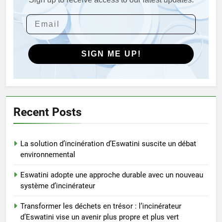
2
Eswatini adopte une approche
durable avec un nouveau
système d’incinérateur
AIO
SIGN ME UP!
3
Transformer les déchets en
trésor : l’incinérateur d’Eswatini
vise un avenir plus propre et
AIO
Recent Posts
plus vert
4
La solution d’incinération d’Eswatini suscite un débat
Transition du Swaziland vers
environnemental
l’Eswatini : un examen plus
approfondi de l’incinérateur de
AIO
Eswatini adopte une approche durable avec un nouveau
pointe du pays
système d’incinérateur
5
Transformer les déchets en trésor : l’incinérateur
Transformer les déchets en
d’Eswatini vise un avenir plus propre et plus vert