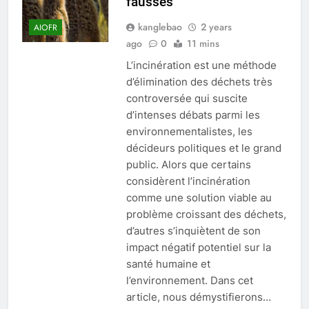
fausses
8
kanglebao
2 years
AIOFR
Du Swaziland à l’Eswatini : un
ago
0
11 mins
regard sur le nouveau système
L’incinération est une méthode
d’incinération du pays
AIO
d’élimination des déchets très
controversée qui suscite
1
d’intenses débats parmi les
La solution d’incinération
environnementalistes, les
d’Eswatini suscite un débat
décideurs politiques et le grand
environnemental
public. Alors que certains
AIO
considèrent l’incinération
comme une solution viable au
2
problème croissant des déchets,
Eswatini adopte une approche
d’autres s’inquiètent de son
durable avec un nouveau
impact négatif potentiel sur la
système d’incinérateur
AIO
santé humaine et
l’environnement. Dans cet
3
article, nous démystifierons…