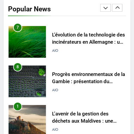
d’incinérateur : comment Haïti
Popular News
ouvre la voie en matière
AIO
d’élimination durable des
déchets
7
L’évolution de la technologie des
incinérateurs en Allemagne : un
regard vers l’avenir
AIO
8
Progrès environnementaux de la
Gambie : présentation du
nouveau système d’incinération
AIO
1
L’avenir de la gestion des
déchets aux Maldives : une
solution d’incinération ?
AIO