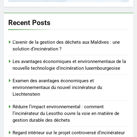
Regard intérieur sur le projet
controversé d’incinérateur du
Laos : point de vue du
AIO
Recent Posts
gouvernement et
préoccupations du public
6
L’avenir de la gestion des déchets aux Maldives : une
Innovation en matière
solution d’incinération ?
d’incinérateur : comment Haïti
ouvre la voie en matière
AIO
Les avantages économiques et environnementaux de la
d’élimination durable des
nouvelle technologie d’incinération luxembourgeoise
déchets
7
Examen des avantages économiques et
L’évolution de la technologie des
environnementaux du nouvel incinérateur du
incinérateurs en Allemagne : un
Liechtenstein
regard vers l’avenir
AIO
Réduire l’impact environnemental : comment
l’incinérateur du Lesotho ouvre la voie en matière de
8
gestion durable des déchets
Progrès environnementaux de la
Gambie : présentation du
Regard intérieur sur le projet controversé d’incinérateur