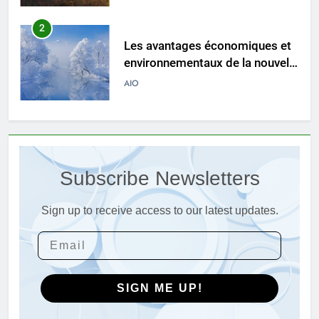
2
Les avantages économiques et
environnementaux de la nouvelle
technologie d’incinération
AIO
luxembourgeoise
3
Examen des avantages
économiques et
Subscribe Newsletters
environnementaux du nouvel
AIO
incinérateur du Liechtenstein
Sign up to receive access to our latest updates.
4
Réduire l’impact
environnemental : comment
l’incinérateur du Lesotho ouvre
AIO
la voie en matière de gestion
SIGN ME UP!
durable des déchets
5