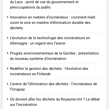
du Laos : point de vue du gouvernement et
nouveau système d’incinération
AIO
préoccupations du public
Innovation en matière d’incinérateur : comment Haïti
ouvre la voie en matière d’élimination durable des
déchets
L’évolution de la technologie des incinérateurs en
Allemagne : un regard vers l’avenir
Progrès environnementaux de la Gambie : présentation
du nouveau système d’incinération
Redéfinir la gestion des déchets : l’évolution des
incinérateurs en Finlande
L’avenir de l’élimination des déchets : l’incinérateur de
l’Uruguay
Où doivent aller les déchets du Royaume-Uni ? Le débat
sur l’incinération