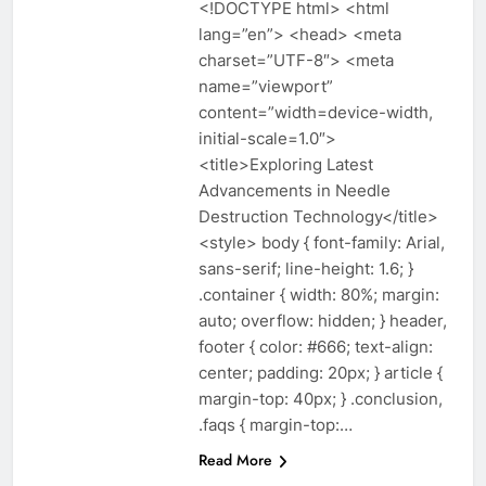
<!DOCTYPE html> <html
lang=”en”> <head> <meta
charset=”UTF-8″> <meta
name=”viewport”
content=”width=device-width,
initial-scale=1.0″>
<title>Exploring Latest
Advancements in Needle
Destruction Technology</title>
<style> body { font-family: Arial,
sans-serif; line-height: 1.6; }
.container { width: 80%; margin:
auto; overflow: hidden; } header,
footer { color: #666; text-align:
center; padding: 20px; } article {
margin-top: 40px; } .conclusion,
.faqs { margin-top:…
Read More