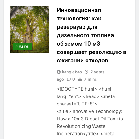
Инновационная
технология: как
резервуар для
дизельного топлива
объемом 10 м3
PUSHRU
совершает революцию в
сжигании отходов
kanglebao
2 years
ago
0
7 mins
<!DOCTYPE html> <html
lang=”en”> <head> <meta
charset=”UTF-8″>
<title>Innovative Technology:
How a 10m3 Diesel Oil Tank is
Revolutionizing Waste
Incineration</title> <meta