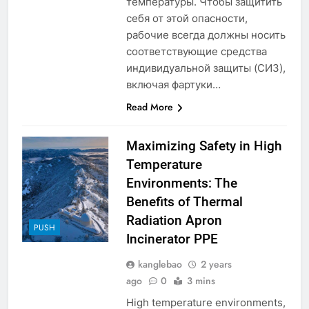
температуры. Чтобы защитить
regard vers l’avenir
AIO
себя от этой опасности,
рабочие всегда должны носить
8
соответствующие средства
Progrès environnementaux de la
индивидуальной защиты (СИЗ),
Gambie : présentation du
включая фартуки…
nouveau système d’incinération
AIO
Read More
1
Maximizing Safety in High
L’avenir de la gestion des
Temperature
déchets aux Maldives : une
Environments: The
solution d’incinération ?
AIO
Benefits of Thermal
Radiation Apron
2
PUSH
Incinerator PPE
Les avantages économiques et
environnementaux de la nouvelle
kanglebao
2 years
technologie d’incinération
AIO
ago
0
3 mins
luxembourgeoise
High temperature environments,