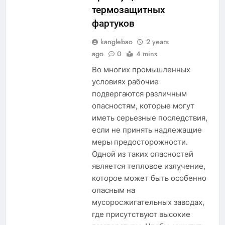
термозащитных
фартуков
kanglebao
2 years
ago
0
4 mins
5
Во многих промышленных
Regard intérieur sur le projet
условиях рабочие
controversé d’incinérateur du
подвергаются различным
Laos : point de vue du
AIO
опасностям, которые могут
gouvernement et
иметь серьезные последствия,
préoccupations du public
6
если не принять надлежащие
Innovation en matière
меры предосторожности.
d’incinérateur : comment Haïti
Одной из таких опасностей
ouvre la voie en matière
AIO
является тепловое излучение,
d’élimination durable des
которое может быть особенно
déchets
опасным на
7
мусоросжигательных заводах,
L’évolution de la technologie des
где присутствуют высокие
incinérateurs en Allemagne : un