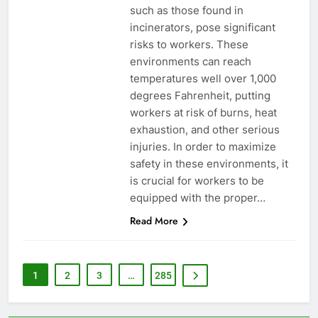
3
such as those found in
Examen des avantages
incinerators, pose significant
économiques et
risks to workers. These
environnementaux du nouvel
environments can reach
AIO
incinérateur du Liechtenstein
temperatures well over 1,000
degrees Fahrenheit, putting
4
workers at risk of burns, heat
Réduire l’impact
exhaustion, and other serious
environnemental : comment
injuries. In order to maximize
l’incinérateur du Lesotho ouvre
AIO
safety in these environments, it
la voie en matière de gestion
is crucial for workers to be
durable des déchets
5
equipped with the proper…
Regard intérieur sur le projet
Read More
controversé d’incinérateur du
Laos : point de vue du
AIO
gouvernement et
1
2
3
…
285
préoccupations du public
6
Innovation en matière