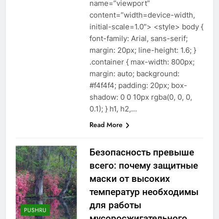
name=”viewport”
content=”width=device-width,
initial-scale=1.0″> <style> body {
font-family: Arial, sans-serif;
margin: 20px; line-height: 1.6; }
.container { max-width: 800px;
margin: auto; background:
#f4f4f4; padding: 20px; box-
shadow: 0 0 10px rgba(0, 0, 0,
0.1); } h1, h2,…
Read More
Безопасность превыше
всего: почему защитные
маски от высоких
температур необходимы
для работы
PUSHRU
мусоросжигательного