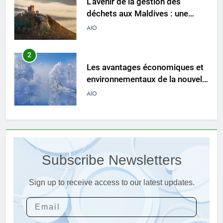
L’avenir de la gestion des
déchets aux Maldives : une
solution d’incinération ?
AIO
2
Les avantages économiques et
environnementaux de la nouvelle
technologie d’incinération
AIO
luxembourgeoise
3
Examen des avantages
économiques et
Subscribe Newsletters
environnementaux du nouvel
AIO
incinérateur du Liechtenstein
Sign up to receive access to our latest updates.
4
Réduire l’impact
environnemental : comment
l’incinérateur du Lesotho ouvre