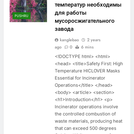
температур необходимы
для работы
PUSHRU
мусоросжигательного
завода
kanglebao
2 years
ago
0
6 mins
<!DOCTYPE html> <html>
<head> <title>Safety First: High
Temperature HICLOVER Masks
Essential for Incinerator
Operations</title> </head>
<body> <article> <section>
<h1>Introduction</h1> <p>
Incinerator operations involve
the controlled combustion of
waste materials, producing heat
that can exceed 500 degrees