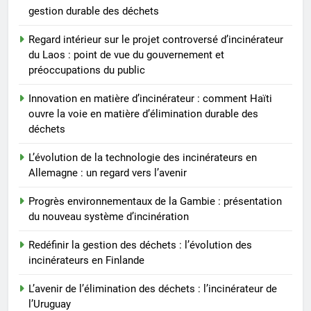
8
gestion durable des déchets
Progrès environnementaux de la
Gambie : présentation du
Regard intérieur sur le projet controversé d’incinérateur
du Laos : point de vue du gouvernement et
nouveau système d’incinération
AIO
préoccupations du public
Innovation en matière d’incinérateur : comment Haïti
ouvre la voie en matière d’élimination durable des
déchets
L’évolution de la technologie des incinérateurs en
Allemagne : un regard vers l’avenir
Progrès environnementaux de la Gambie : présentation
du nouveau système d’incinération
Redéfinir la gestion des déchets : l’évolution des
incinérateurs en Finlande
L’avenir de l’élimination des déchets : l’incinérateur de
l’Uruguay