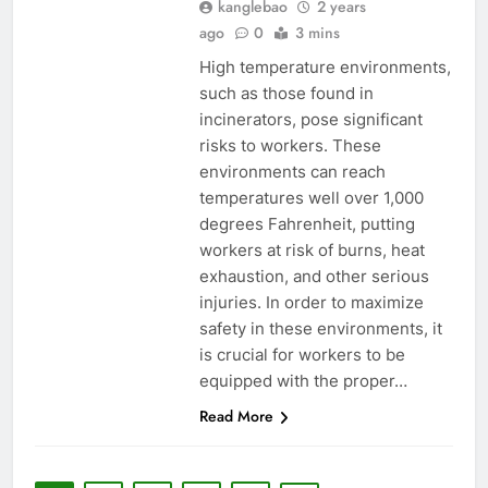
kanglebao
2 years
technologie d’incinération
AIO
ago
0
3 mins
luxembourgeoise
High temperature environments,
3
such as those found in
Examen des avantages
incinerators, pose significant
économiques et
risks to workers. These
environnementaux du nouvel
environments can reach
AIO
incinérateur du Liechtenstein
temperatures well over 1,000
degrees Fahrenheit, putting
4
workers at risk of burns, heat
Réduire l’impact
exhaustion, and other serious
environnemental : comment
injuries. In order to maximize
l’incinérateur du Lesotho ouvre
AIO
safety in these environments, it
la voie en matière de gestion
is crucial for workers to be
durable des déchets
5
equipped with the proper…
Regard intérieur sur le projet
Read More
controversé d’incinérateur du
Laos : point de vue du
AIO
gouvernement et