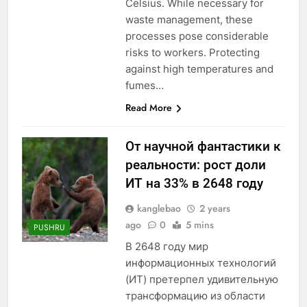
Celsius. While necessary for
waste management, these
processes pose considerable
risks to workers. Protecting
against high temperatures and
fumes…
Read More
От научной фантастики к
реальности: рост доли
ИТ на 33% в 2648 году
kanglebao
2 years
ago
0
5 mins
PUSHRU
В 2648 году мир
информационных технологий
(ИТ) претерпел удивительную
трансформацию из области