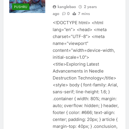
kanglebao
2 years
PUSHRU
ago
0
7 mins
<!DOCTYPE html> <html
lang=”en”> <head> <meta
charset=”UTF-8″> <meta
name=”viewport”
content=”width=device-width,
initial-scale=1.0″>
<title>Exploring Latest
Advancements in Needle
Destruction Technology</title>
<style> body { font-family: Arial,
sans-serif; line-height: 1.6; }
.container { width: 80%; margin:
auto; overflow: hidden; } header,
footer { color: #666; text-align:
center; padding: 20px; } article {
margin-top: 40px; } .conclusion,