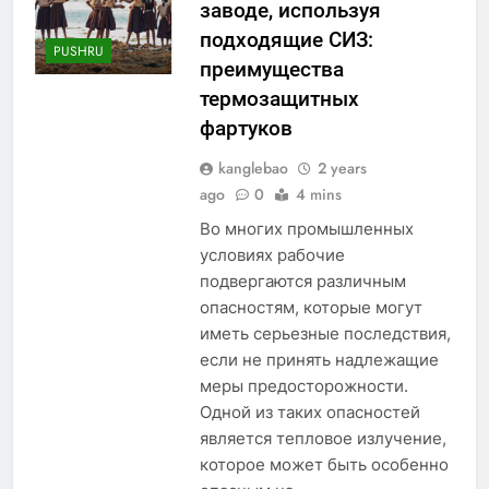
заводе, используя
подходящие СИЗ:
PUSHRU
преимущества
термозащитных
фартуков
kanglebao
2 years
ago
0
4 mins
5
Во многих промышленных
Regard intérieur sur le projet
условиях рабочие
controversé d’incinérateur du
подвергаются различным
Laos : point de vue du
AIO
опасностям, которые могут
gouvernement et
иметь серьезные последствия,
préoccupations du public
6
если не принять надлежащие
Innovation en matière
меры предосторожности.
d’incinérateur : comment Haïti
Одной из таких опасностей
ouvre la voie en matière
AIO
является тепловое излучение,
d’élimination durable des
которое может быть особенно
déchets