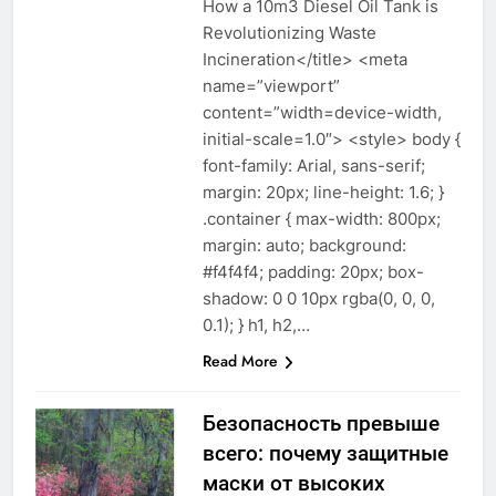
How a 10m3 Diesel Oil Tank is
Revolutionizing Waste
Incineration</title> <meta
name=”viewport”
content=”width=device-width,
initial-scale=1.0″> <style> body {
font-family: Arial, sans-serif;
margin: 20px; line-height: 1.6; }
.container { max-width: 800px;
margin: auto; background:
#f4f4f4; padding: 20px; box-
shadow: 0 0 10px rgba(0, 0, 0,
0.1); } h1, h2,…
Read More
Безопасность превыше
всего: почему защитные
маски от высоких