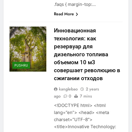
.faqs { margin-top:…
Read More
Инновационная
технология: как
резервуар для
дизельного топлива
объемом 10 м3
PUSHRU
совершает революцию в
сжигании отходов
kanglebao
2 years
ago
0
7 mins
<!DOCTYPE html> <html
lang=”en”> <head> <meta
charset=”UTF-8″>
<title>Innovative Technology: