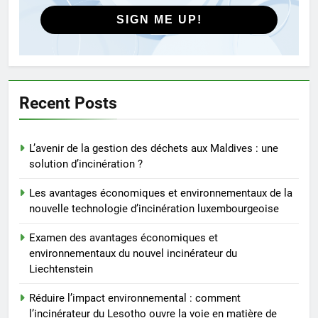
AIO
la voie en matière de gestion
SIGN ME UP!
durable des déchets
5
Regard intérieur sur le projet
controversé d’incinérateur du
Laos : point de vue du
AIO
Recent Posts
gouvernement et
préoccupations du public
6
L’avenir de la gestion des déchets aux Maldives : une
Innovation en matière
solution d’incinération ?
d’incinérateur : comment Haïti
ouvre la voie en matière
AIO
Les avantages économiques et environnementaux de la
d’élimination durable des
nouvelle technologie d’incinération luxembourgeoise
déchets
7
Examen des avantages économiques et
L’évolution de la technologie des
environnementaux du nouvel incinérateur du
incinérateurs en Allemagne : un
Liechtenstein
regard vers l’avenir
AIO
Réduire l’impact environnemental : comment
l’incinérateur du Lesotho ouvre la voie en matière de