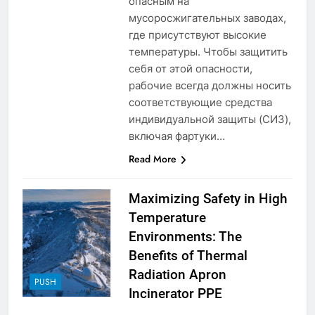
опасным на
7
мусоросжигательных заводах,
L’évolution de la technologie des
где присутствуют высокие
incinérateurs en Allemagne : un
температуры. Чтобы защитить
regard vers l’avenir
AIO
себя от этой опасности,
рабочие всегда должны носить
8
соответствующие средства
Progrès environnementaux de la
индивидуальной защиты (СИЗ),
Gambie : présentation du
включая фартуки…
nouveau système d’incinération
AIO
Read More
1
Maximizing Safety in High
L’avenir de la gestion des
Temperature
déchets aux Maldives : une
Environments: The
solution d’incinération ?
AIO
Benefits of Thermal
Radiation Apron
2
PUSH
Incinerator PPE
Les avantages économiques et
environnementaux de la nouvelle