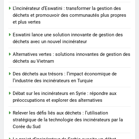
révolutionnaire de la Gambie
AIO
L’incinérateur d’Eswatini : transformer la gestion des
déchets et promouvoir des communautés plus propres
5
et plus vertes
Le projet d’incinérateur
Eswatini lance une solution innovante de gestion des
d’Eswatini : une étape
déchets avec un nouvel incinérateur
importante dans la conservation
AIO
de l’environnement et la
Alternatives vertes : solutions innovantes de gestion des
récupération des ressources
déchets au Vietnam
6
L’incinérateur d’Eswatini :
Des déchets aux trésors : l’impact économique de
transformer la gestion des
l’industrie des incinérateurs en Turquie
déchets et promouvoir des
AIO
communautés plus propres et
Débat sur les incinérateurs en Syrie : répondre aux
plus vertes
préoccupations et explorer des alternatives
7
Eswatini lance une solution
Relever les défis liés aux déchets : l’utilisation
innovante de gestion des
stratégique de la technologie des incinérateurs par la
déchets avec un nouvel
Corée du Sud
AIO
incinérateur