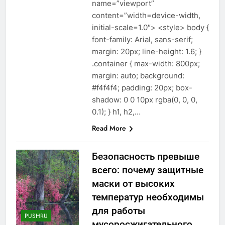
name=”viewport”
content=”width=device-width,
initial-scale=1.0″> <style> body {
font-family: Arial, sans-serif;
margin: 20px; line-height: 1.6; }
.container { max-width: 800px;
margin: auto; background:
#f4f4f4; padding: 20px; box-
shadow: 0 0 10px rgba(0, 0, 0,
0.1); } h1, h2,…
Read More
Безопасность превыше
всего: почему защитные
маски от высоких
температур необходимы
для работы
PUSHRU
мусоросжигательного