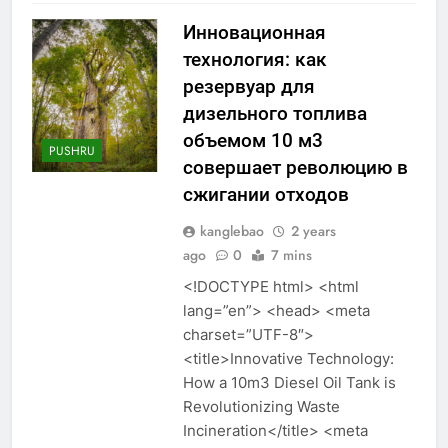
Инновационная
технология: как
резервуар для
дизельного топлива
объемом 10 м3
PUSHRU
совершает революцию в
сжигании отходов
kanglebao
2 years
ago
0
7 mins
<!DOCTYPE html> <html
lang=”en”> <head> <meta
charset=”UTF-8″>
<title>Innovative Technology:
How a 10m3 Diesel Oil Tank is
Revolutionizing Waste
Incineration</title> <meta