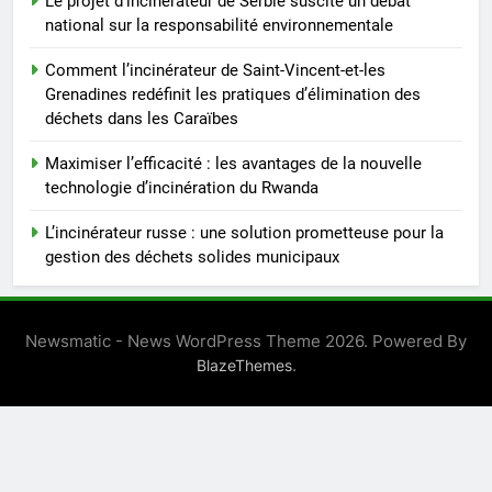
Le projet d’incinérateur de Serbie suscite un débat
8
national sur la responsabilité environnementale
Alternatives vertes : solutions
Comment l’incinérateur de Saint-Vincent-et-les
innovantes de gestion des
Grenadines redéfinit les pratiques d’élimination des
déchets au Vietnam
AIO
déchets dans les Caraïbes
Maximiser l’efficacité : les avantages de la nouvelle
technologie d’incinération du Rwanda
L’incinérateur russe : une solution prometteuse pour la
gestion des déchets solides municipaux
Newsmatic - News WordPress Theme 2026. Powered By
.
BlazeThemes