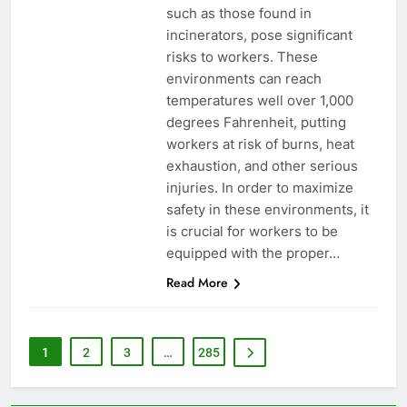
plus vertes
7
such as those found in
Eswatini lance une solution
incinerators, pose significant
innovante de gestion des
risks to workers. These
déchets avec un nouvel
environments can reach
AIO
incinérateur
temperatures well over 1,000
degrees Fahrenheit, putting
8
workers at risk of burns, heat
Alternatives vertes : solutions
exhaustion, and other serious
innovantes de gestion des
injuries. In order to maximize
déchets au Vietnam
AIO
safety in these environments, it
is crucial for workers to be
1
equipped with the proper…
L’incinérateur du Rwanda : un
Read More
outil révolutionnaire pour
l’élimination durable des
AIO
déchets
1
2
3
…
285
2
Les avantages économiques de