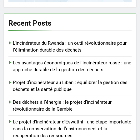
L’incinérateur du Rwanda : un
outil révolutionnaire pour
l’élimination durable des
AIO
Recent Posts
déchets
2
L’incinérateur du Rwanda : un outil révolutionnaire pour
Les avantages économiques de
l’élimination durable des déchets
l’incinérateur russe : une
approche durable de la gestion
AIO
Les avantages économiques de l’incinérateur russe : une
des déchets
approche durable de la gestion des déchets
3
Projet d’incinérateur au Liban : équilibrer la gestion des
Projet d’incinérateur au Liban :
déchets et la santé publique
équilibrer la gestion des
déchets et la santé publique
Des déchets à l’énergie : le projet d’incinérateur
AIO
révolutionnaire de la Gambie
4
Le projet d’incinérateur d’Eswatini : une étape importante
Des déchets à l’énergie : le
dans la conservation de l’environnement et la
projet d’incinérateur
récupération des ressources