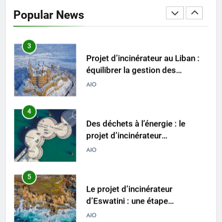
l’incinérateur russe : une
Popular News
approche durable de la gestion
AIO
des déchets
3
Projet d’incinérateur au Liban :
équilibrer la gestion des
déchets et la santé publique
AIO
4
Des déchets à l’énergie : le
projet d’incinérateur
révolutionnaire de la Gambie
AIO
5
Le projet d’incinérateur
d’Eswatini : une étape
importante dans la conservation
AIO