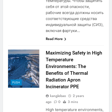
температуры. Чтобы защитить
себя от этой опасности,
рабочие всегда должны носить
соответствующие средства
индивидуальной защиты (СИЗ),
включая фартуки…
Read More
5
Maximizing Safety in High
Le projet d’incinérateur
Temperature
d’Eswatini : une étape
Environments: The
importante dans la conservation
AIO
Benefits of Thermal
de l’environnement et la
récupération des ressources
Radiation Apron
6
PUSH
Incinerator PPE
L’incinérateur d’Eswatini :
transformer la gestion des
kanglebao
2 years
déchets et promouvoir des
AIO
ago
0
3 mins
communautés plus propres et
High temperature environments,