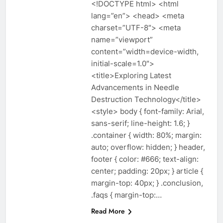
<!DOCTYPE html> <html
lang=”en”> <head> <meta
charset=”UTF-8″> <meta
name=”viewport”
content=”width=device-width,
initial-scale=1.0″>
<title>Exploring Latest
Advancements in Needle
Destruction Technology</title>
<style> body { font-family: Arial,
sans-serif; line-height: 1.6; }
.container { width: 80%; margin:
auto; overflow: hidden; } header,
footer { color: #666; text-align:
center; padding: 20px; } article {
margin-top: 40px; } .conclusion,
.faqs { margin-top:…
Read More