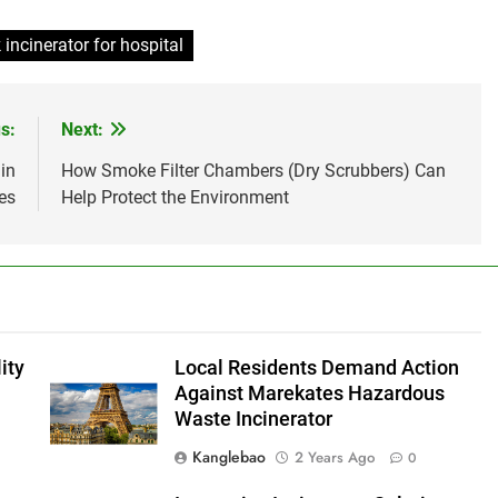
 incinerator for hospital
s:
Next:
in
How Smoke Filter Chambers (Dry Scrubbers) Can
es
Help Protect the Environment
ity
Local Residents Demand Action
Against Marekates Hazardous
Waste Incinerator
Kanglebao
2 Years Ago
0