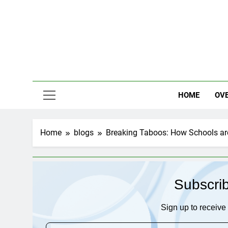
Skip
to
content
HOME
OV
Home
blogs
Breaking Taboos: How Schools are
Subscri
Sign up to receive 