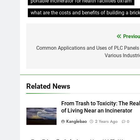
portable incinerator for health facilities oxfam
what are the costs and benefits of building a brick
Previou
Post
navigation
Common Applications and Uses of PLC Panels 
Various Industri
Related News
From Trash to Toxicity: The Real
of Living Near an Incinerator
Kanglebao
2 Years Ago
0