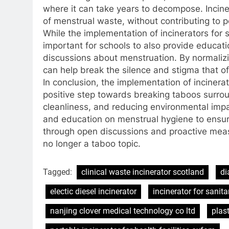
where it can take years to decompose. Incine
of menstrual waste, without contributing to p
While the implementation of incinerators for sa
important for schools to also provide educa
discussions about menstruation. By normaliz
can help break the silence and stigma that of
In conclusion, the implementation of incinerat
positive step towards breaking taboos surro
cleanliness, and reducing environmental impact.
and education on menstrual hygiene to ensure
through open discussions and proactive mea
no longer a taboo topic.
Tagged:
clinical waste incinerator scotland
di
electic diesel incinerator
incinerator for sanit
nanjing clover medical technology co ltd
plas