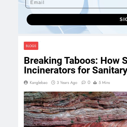
SI
BLOGS
Breaking Taboos: How S
Incinerators for Sanitar
0
Kanglebao
3 Years Ago
5 Mins