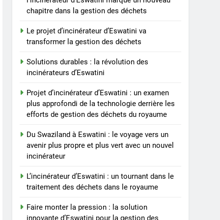
l’incinérateur d’Eswatini marque un nouveau
le voyage vers un avenir
chapitre dans la gestion des déchets
plus propre et plus vert
AIO
avec un nouvel
Le projet d’incinérateur d’Eswatini va
incinérateur
6
transformer la gestion des déchets
L’incinérateur d’Eswatini :
un tournant dans le
Solutions durables : la révolution des
traitement des déchets
incinérateurs d’Eswatini
AIO
dans le royaume
Projet d’incinérateur d’Eswatini : un examen
7
plus approfondi de la technologie derrière les
Faire monter la pression :
efforts de gestion des déchets du royaume
la solution innovante
d’Eswatini pour la gestion
AIO
Du Swaziland à Eswatini : le voyage vers un
des déchets
avenir plus propre et plus vert avec un nouvel
8
incinérateur
À l’intérieur de
l’incinérateur
L’incinérateur d’Eswatini : un tournant dans le
révolutionnaire
AIO
traitement des déchets dans le royaume
d’Eswatini : comment il
Faire monter la pression : la solution
change la donne en
innovante d’Eswatini pour la gestion des