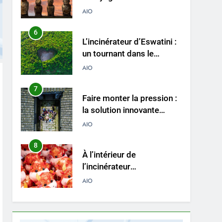
plus propre et plus vert
AIO
avec un nouvel
incinérateur
6
L’incinérateur d’Eswatini :
un tournant dans le
traitement des déchets
AIO
dans le royaume
7
Faire monter la pression :
la solution innovante
d’Eswatini pour la gestion
AIO
des déchets
8
À l’intérieur de
l’incinérateur
révolutionnaire
AIO
d’Eswatini : comment il
change la donne en
1
Des déchets à l’énergie :
matière d’élimination des