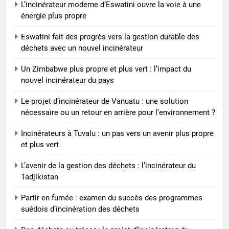
L’incinérateur moderne d’Eswatini ouvre la voie à une
L’avenir de la gestion des
énergie plus propre
déchets : l’incinérateur du
Tadjikistan
AIO
Eswatini fait des progrès vers la gestion durable des
déchets avec un nouvel incinérateur
7
Un Zimbabwe plus propre et plus vert : l’impact du
Partir en fumée : examen du
nouvel incinérateur du pays
succès des programmes
suédois d’incinération des
Le projet d’incinérateur de Vanuatu : une solution
AIO
déchets
nécessaire ou un retour en arrière pour l’environnement ?
8
Incinérateurs à Tuvalu : un pas vers un avenir plus propre
Des déchets au trésor : le projet
et plus vert
d’incinérateur du Suriname
L’avenir de la gestion des déchets : l’incinérateur du
ouvre la voie à un avenir plus
AIO
Tadjikistan
propre
Partir en fumée : examen du succès des programmes
suédois d’incinération des déchets