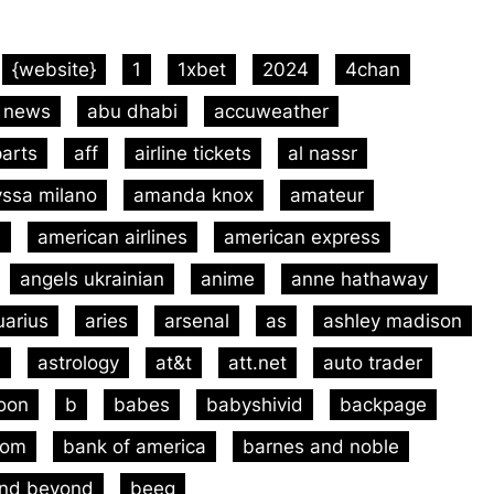
{website}
1
1xbet
2024
4chan
 news
abu dhabi
accuweather
arts
aff
airline tickets
al nassr
yssa milano
amanda knox
amateur
m
american airlines
american express
angels ukrainian
anime
anne hathaway
uarius
aries
arsenal
as
ashley madison
m
astrology
at&t
att.net
auto trader
oon
b
babes
babyshivid
backpage
com
bank of america
barnes and noble
and beyond
beeg