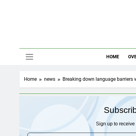
Skip
to
content
HOME
OV
Home
news
Breaking down language barriers wi
Subscri
Sign up to receive 