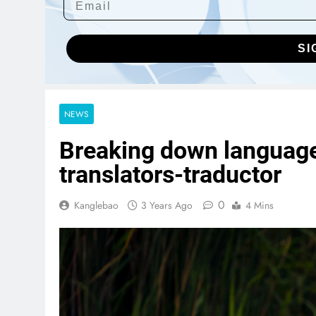
SI
NEWS
Breaking down language 
translators-traductor
0
Kanglebao
3 Years Ago
4 Mins