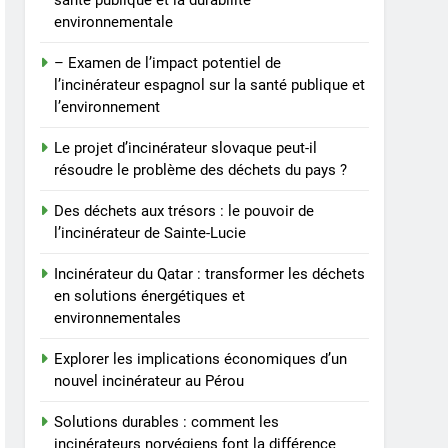
santé publique et la durabilité
comment les
environnementale
incinérateurs norvégiens
AIO
font la différence
– Examen de l’impact potentiel de
8
l’incinérateur espagnol sur la santé publique et
Faire monter la pression :
l’environnement
le projet controversé
d’incinérateur au Mexique
Le projet d’incinérateur slovaque peut-il
AIO
résoudre le problème des déchets du pays ?
suscite un débat national
Des déchets aux trésors : le pouvoir de
l’incinérateur de Sainte-Lucie
Incinérateur du Qatar : transformer les déchets
en solutions énergétiques et
environnementales
Explorer les implications économiques d’un
nouvel incinérateur au Pérou
Solutions durables : comment les
incinérateurs norvégiens font la différence