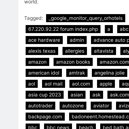
world.
Tagged:
_google_monitor_query_orhotels
67.220.92.22 forum index.php
a
abc
ace hardware
admin
advance auto p
alexis texas
allergies
altavista
al
amazon
amazon books
amazon.co
american idol
amtrak
angelina jolie
aol
aol mail
aol.com
apple
aq
asia cup 2023
asian
ask
ask.co
autotrader
autozone
aviator
aviz
backpage.com
badoneent.homestead.
bbc
bbc news
beach
bed bath 