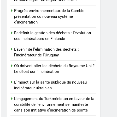
en Allemagne : un regard vers l’avenir
Turkménistan en faveur de
la durabilité de
AIO
Progrès environnementaux de la Gambie :
l’environnement se
présentation du nouveau système
manifeste dans son
8
d’incinération
Relever les défis liés à la
initiative d’incinération de
mise en œuvre
Redéfinir la gestion des déchets : l’évolution
pointe
d’incinérateurs en Turquie
des incinérateurs en Finlande
AIO
L’avenir de l’élimination des déchets :
l’incinérateur de l’Uruguay
Où doivent aller les déchets du Royaume-Uni ?
Le débat sur l’incinération
L’impact sur la santé publique du nouveau
incinérateur ukrainien
L’engagement du Turkménistan en faveur de la
durabilité de l’environnement se manifeste
dans son initiative d’incinération de pointe