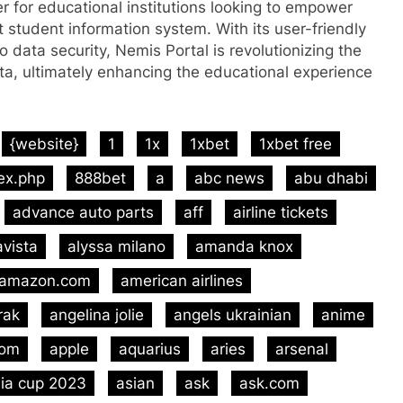
r for educational institutions looking to empower
 student information system. With its user-friendly
 data security, Nemis Portal is revolutionizing the
, ultimately enhancing the educational experience
{website}
1
1x
1xbet
1xbet free
ex.php
888bet
a
abc news
abu dhabi
advance auto parts
aff
airline tickets
avista
alyssa milano
amanda knox
amazon.com
american airlines
rak
angelina jolie
angels ukrainian
anime
com
apple
aquarius
aries
arsenal
ia cup 2023
asian
ask
ask.com