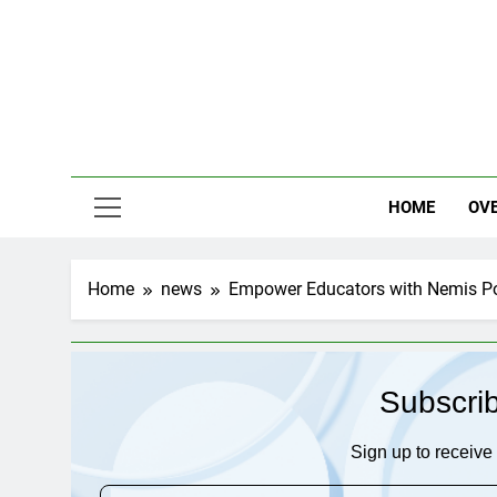
Skip
to
content
HOME
OV
Home
news
Empower Educators with Nemis Por
Subscri
Sign up to receive 