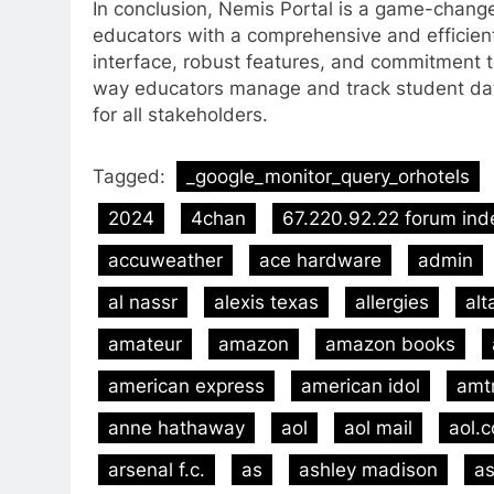
In conclusion, Nemis Portal is a game-change
educators with a comprehensive and efficient
interface, robust features, and commitment to
way educators manage and track student data
for all stakeholders.
Tagged:
_google_monitor_query_orhotels
2024
4chan
67.220.92.22 forum ind
accuweather
ace hardware
admin
al nassr
alexis texas
allergies
alt
amateur
amazon
amazon books
american express
american idol
amt
anne hathaway
aol
aol mail
aol.
arsenal f.c.
as
ashley madison
as