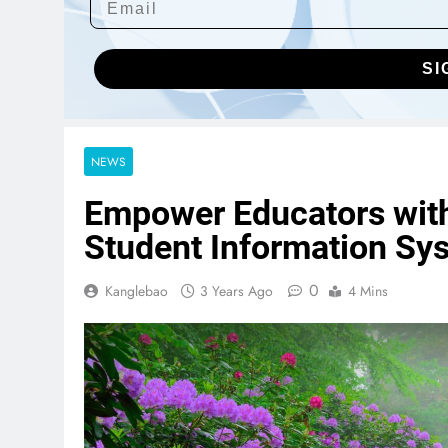
SI
NEWS
Empower Educators with
Student Information Sy
0
Kanglebao
3 Years Ago
4 Mins