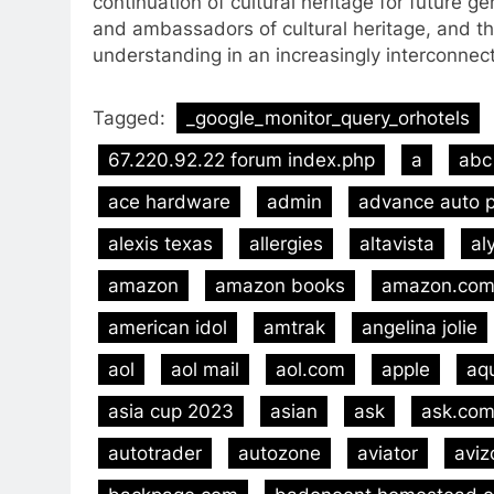
continuation of cultural heritage for future g
and ambassadors of cultural heritage, and the
understanding in an increasingly interconnec
Tagged:
_google_monitor_query_orhotels
67.220.92.22 forum index.php
a
abc
ace hardware
admin
advance auto p
alexis texas
allergies
altavista
al
amazon
amazon books
amazon.co
american idol
amtrak
angelina jolie
aol
aol mail
aol.com
apple
aq
asia cup 2023
asian
ask
ask.co
autotrader
autozone
aviator
aviz