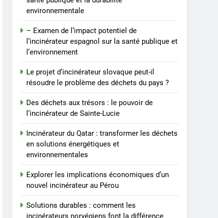
santé publique et la durabilité
slovaque peut-il résoudre
environnementale
le problème des déchets
AIO
du pays ?
– Examen de l’impact potentiel de
4
l’incinérateur espagnol sur la santé publique et
Des déchets aux trésors :
l’environnement
le pouvoir de l’incinérateur
de Sainte-Lucie
Le projet d’incinérateur slovaque peut-il
AIO
résoudre le problème des déchets du pays ?
5
Des déchets aux trésors : le pouvoir de
Incinérateur du Qatar :
l’incinérateur de Sainte-Lucie
transformer les déchets
en solutions énergétiques
AIO
Incinérateur du Qatar : transformer les déchets
et environnementales
en solutions énergétiques et
6
environnementales
Explorer les implications
économiques d’un nouvel
Explorer les implications économiques d’un
incinérateur au Pérou
AIO
nouvel incinérateur au Pérou
Solutions durables : comment les
7
Solutions durables :
incinérateurs norvégiens font la différence