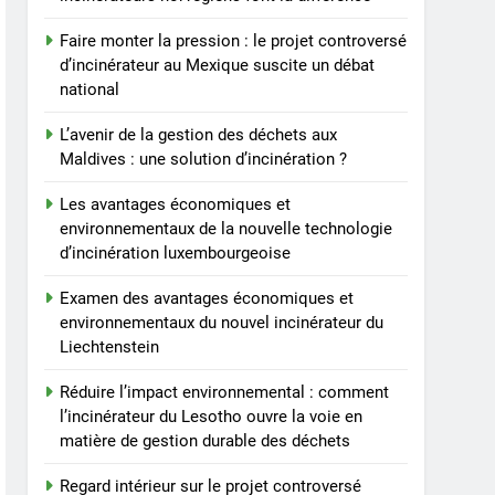
comment les
Faire monter la pression : le projet controversé
incinérateurs norvégiens
AIO
d’incinérateur au Mexique suscite un débat
font la différence
national
8
Faire monter la pression :
L’avenir de la gestion des déchets aux
le projet controversé
Maldives : une solution d’incinération ?
d’incinérateur au Mexique
AIO
suscite un débat national
Les avantages économiques et
environnementaux de la nouvelle technologie
d’incinération luxembourgeoise
Examen des avantages économiques et
environnementaux du nouvel incinérateur du
Liechtenstein
Réduire l’impact environnemental : comment
l’incinérateur du Lesotho ouvre la voie en
matière de gestion durable des déchets
Regard intérieur sur le projet controversé