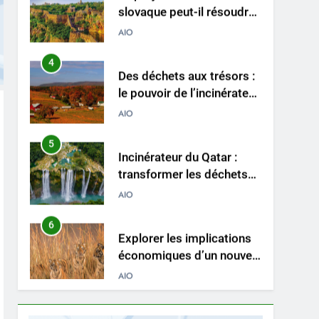
le problème des déchets
AIO
du pays ?
4
Des déchets aux trésors :
le pouvoir de l’incinérateur
de Sainte-Lucie
AIO
5
Incinérateur du Qatar :
transformer les déchets
en solutions énergétiques
AIO
et environnementales
6
Explorer les implications
économiques d’un nouvel
incinérateur au Pérou
AIO
7
Solutions durables :