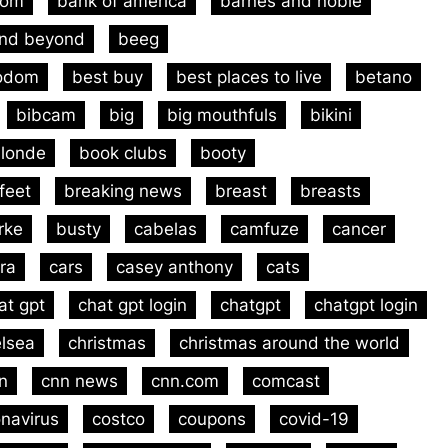
com
bank of america
barnes and noble
and beyond
beeg
vodom
best buy
best places to live
betano
bibcam
big
big mouthfuls
bikini
londe
book clubs
booty
feet
breaking news
breast
breasts
rke
busty
cabelas
camfuze
cancer
ra
cars
casey anthony
cats
at gpt
chat gpt login
chatgpt
chatgpt login
lsea
christmas
christmas around the world
n
cnn news
cnn.com
comcast
navirus
costco
coupons
covid-19