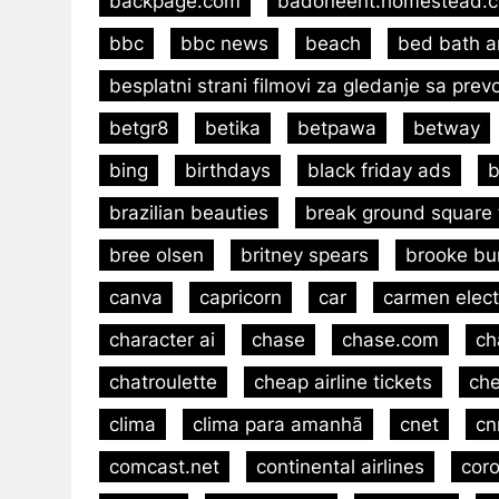
backpage.com
badoneent.homestead.
bbc
bbc news
beach
bed bath 
besplatni strani filmovi za gledanje sa pre
betgr8
betika
betpawa
betway
bing
birthdays
black friday ads
b
brazilian beauties
break ground square 
bree olsen
britney spears
brooke bu
canva
capricorn
car
carmen elect
character ai
chase
chase.com
ch
chatroulette
cheap airline tickets
che
clima
clima para amanhã
cnet
cn
comcast.net
continental airlines
coro