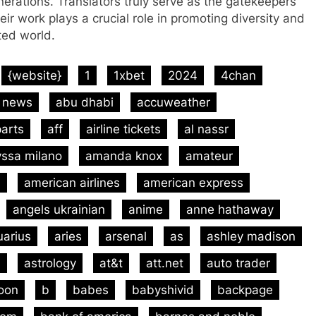
enerations. Translators truly serve as the gatekeepers
ir work plays a crucial role in promoting diversity and
ted world.
{website}
1
1xbet
2024
4chan
 news
abu dhabi
accuweather
arts
aff
airline tickets
al nassr
yssa milano
amanda knox
amateur
m
american airlines
american express
angels ukrainian
anime
anne hathaway
uarius
aries
arsenal
as
ashley madison
m
astrology
at&t
att.net
auto trader
oon
b
babes
babyshivid
backpage