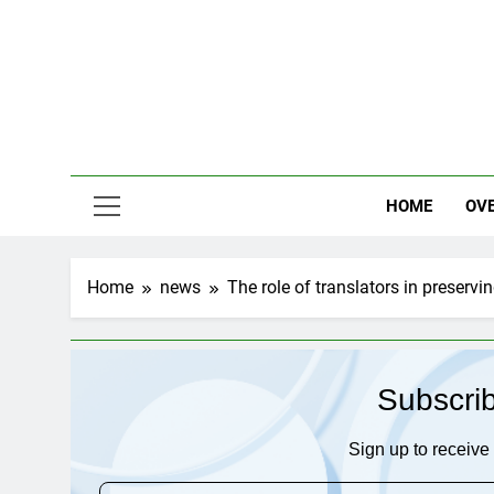
Skip
to
content
HOME
OV
Home
news
The role of translators in preservi
Subscri
Sign up to receive 