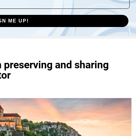
GN ME UP!
in preserving and sharing
tor