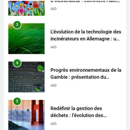
déchets
3
L’évolution de la technologie des
incinérateurs en Allemagne : un
regard vers l’avenir
AIO
4
Progrès environnementaux de la
Gambie : présentation du
nouveau système d’incinération
AIO
5
Redéfinir la gestion des
déchets : l’évolution des
incinérateurs en Finlande
AIO
6
L’avenir de l’élimination des