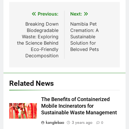
Post
Previous:
Next:
navigation
Breaking Down
Namibia Pet
Biodegradable
Cremation: A
5
Waste: Exploring
Sustainable
the Science Behind
Solution for
Redéfinir la gestion des
Eco-Friendly
Beloved Pets
déchets : l’évolution des
Decomposition
incinérateurs en Finlande
AIO
6
L’avenir de l’élimination des
Related News
déchets : l’incinérateur de
l’Uruguay
AIO
The Benefits of Containerized
Mobile Incinerators for
7
Sustainable Waste Management
Où doivent aller les déchets du
kanglebao
3 years ago
0
Royaume-Uni ? Le débat sur