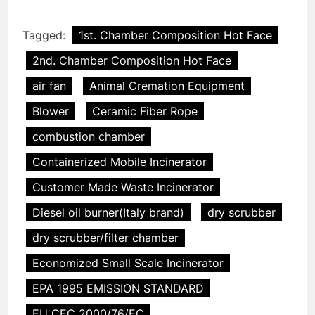
Tagged:
1st. Chamber Composition Hot Face
2nd. Chamber Composition Hot Face
air fan
Animal Cremation Equipment
Blower
Ceramic Fiber Rope
combustion chamber
Containerized Mobile Incinerator
Customer Made Waste Incinerator
Diesel oil burner(Italy brand)
dry scrubber
dry scrubber/filter chamber
Economized Small Scale Incinerator
EPA 1995 EMISSION STANDARD
EU CEC 2000/76/EC