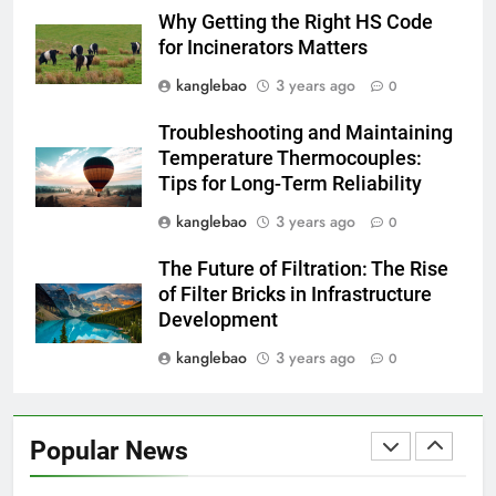
l’incinération
AIO
Why Getting the Right HS Code
for Incinerators Matters
8
kanglebao
3 years ago
0
L’impact sur la santé publique
Troubleshooting and Maintaining
du nouveau incinérateur
Temperature Thermocouples:
ukrainien
AIO
Tips for Long-Term Reliability
kanglebao
3 years ago
0
1
Regard intérieur sur le projet
The Future of Filtration: The Rise
controversé d’incinérateur du
of Filter Bricks in Infrastructure
Laos : point de vue du
AIO
Development
gouvernement et
kanglebao
3 years ago
0
préoccupations du public
2
Innovation en matière
d’incinérateur : comment Haïti
Popular News
ouvre la voie en matière
AIO
d’élimination durable des