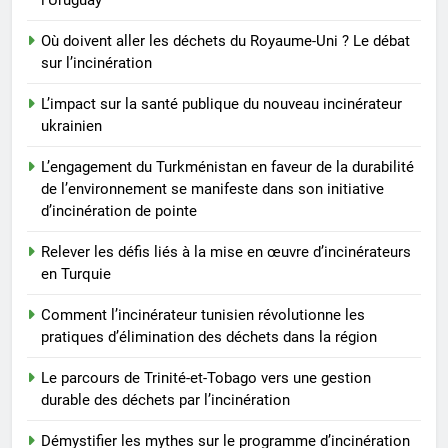
Redéfinir la gestion des
Où doivent aller les déchets du Royaume-Uni ? Le débat
déchets : l’évolution des
sur l’incinération
incinérateurs en Finlande
AIO
L’impact sur la santé publique du nouveau incinérateur
ukrainien
6
L’avenir de l’élimination des
L’engagement du Turkménistan en faveur de la durabilité
déchets : l’incinérateur de
de l’environnement se manifeste dans son initiative
l’Uruguay
AIO
d’incinération de pointe
Relever les défis liés à la mise en œuvre d’incinérateurs
7
en Turquie
Où doivent aller les déchets du
Royaume-Uni ? Le débat sur
Comment l’incinérateur tunisien révolutionne les
l’incinération
pratiques d’élimination des déchets dans la région
AIO
Le parcours de Trinité-et-Tobago vers une gestion
8
durable des déchets par l’incinération
L’impact sur la santé publique
Démystifier les mythes sur le programme d’incinération
du nouveau incinérateur