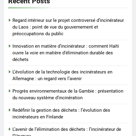
Recent Posts
gouvernement et
préoccupations du public
2
Regard intérieur sur le projet controversé d’incinérateur
Innovation en matière
du Laos : point de vue du gouvernement et
d’incinérateur : comment Haïti
préoccupations du public
ouvre la voie en matière
AIO
d’élimination durable des
Innovation en matière d’incinérateur : comment Haïti
déchets
ouvre la voie en matière d’élimination durable des
3
déchets
L’évolution de la technologie des
incinérateurs en Allemagne : un
L’évolution de la technologie des incinérateurs en
regard vers l’avenir
AIO
Allemagne : un regard vers l’avenir
Progrès environnementaux de la Gambie : présentation
4
du nouveau système d’incinération
Progrès environnementaux de la
Gambie : présentation du
Redéfinir la gestion des déchets : l’évolution des
incinérateurs en Finlande
nouveau système d’incinération
AIO
L’avenir de l’élimination des déchets : l’incinérateur de
5
l’Uruguay