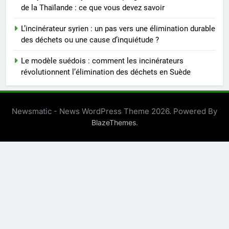
de la Thaïlande : ce que vous devez savoir
ukrainien
AIO
L’incinérateur syrien : un pas vers une élimination durable
des déchets ou une cause d’inquiétude ?
Le modèle suédois : comment les incinérateurs
révolutionnent l’élimination des déchets en Suède
Newsmatic - News WordPress Theme 2026. Powered By
.
BlazeThemes