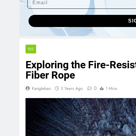
SI
TEC
Exploring the Fire-Resis
Fiber Rope
0
Kanglebao
3 Years Ago
1 Mins