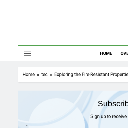
Skip
to
content
HOME
OV
Home
tec
Exploring the Fire-Resistant Propert
Subscri
Sign up to receive 