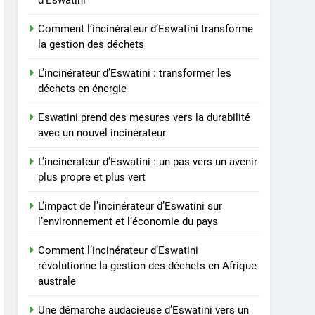
d’Eswatini
un pas vers un avenir plus
propre et plus vert
AIO
Comment l’incinérateur d’Eswatini transforme
la gestion des déchets
6
L’impact de l’incinérateur
L’incinérateur d’Eswatini : transformer les
d’Eswatini sur
déchets en énergie
l’environnement et
AIO
Eswatini prend des mesures vers la durabilité
l’économie du pays
avec un nouvel incinérateur
7
Comment l’incinérateur
L’incinérateur d’Eswatini : un pas vers un avenir
d’Eswatini révolutionne la
plus propre et plus vert
gestion des déchets en
AIO
Afrique australe
L’impact de l’incinérateur d’Eswatini sur
8
l’environnement et l’économie du pays
Une démarche audacieuse
d’Eswatini vers un avenir
Comment l’incinérateur d’Eswatini
plus vert avec un nouvel
révolutionne la gestion des déchets en Afrique
AIO
incinérateur
australe
Une démarche audacieuse d’Eswatini vers un