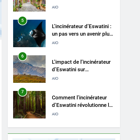
propre et plus vert
AIO
6
L’impact de l’incinérateur
d’Eswatini sur
l’environnement et
AIO
l’économie du pays
7
Comment l’incinérateur
d’Eswatini révolutionne la
gestion des déchets en
AIO
Afrique australe
8
Une démarche audacieuse
d’Eswatini vers un avenir
plus vert avec un nouvel
AIO
incinérateur
1
À l’intérieur de