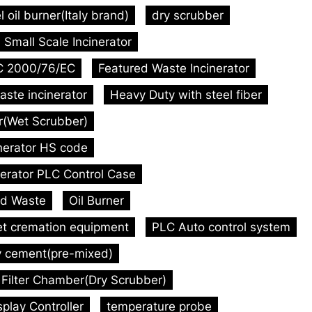
l oil burner(Italy brand)
dry scrubber
Small Scale Incinerator
C 2000/76/EC
Featured Waste Incinerator
aste incinerator
Heavy Duty with steel fiber
or(Wet Scrubber)
inerator HS code
nerator PLC Control Case
id Waste
Oil Burner
et cremation equipment
PLC Auto control system
y cement(pre-mixed)
Filter Chamber(Dry Scrubber)
play Controller
temperature probe