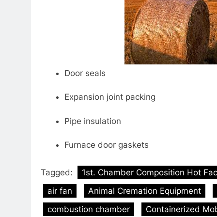
Door seals
Expansion joint packing
Pipe insulation
Furnace door gaskets
Tagged:
1st. Chamber Composition Hot Fa
air fan
Animal Cremation Equipment
combustion chamber
Containerized Mobi