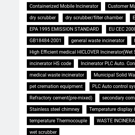
Containerized Mobile Incinerator
Customer Ma
dry scrubber
dry scrubber/filter chamber
E
EPA 1995 EMISSION STANDARD
EU CEC 200
GB18484-2001
general waste incinerator
High Efficient medical HICLOVER Incinerator(Wet 
incinerator HS code
Incinerator PLC Auto. Con
medical waste incinerator
Municipal Solid Wa
pet cremation equipment
PLC Auto control s
Refractory cement(pre-mixed)
secondary com
Stainless steel chimney
Temperature display C
temperature Thermocouple
WASTE INCINERA
wet scrubber