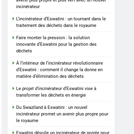
avenir plus propre et plus vert avec un nouvel
un tournant dans le
incinérateur
traitement des déchets
AIO
dans le royaume
L’incinérateur d’Eswatini : un tournant dans le
3
traitement des déchets dans le royaume
Faire monter la pression :
la solution innovante
Faire monter la pression : la solution
d’Eswatini pour la gestion
innovante d’Eswatini pour la gestion des
AIO
déchets
des déchets
4
À l’intérieur de l’incinérateur révolutionnaire
À l’intérieur de
d’Eswatini : comment il change la donne en
l’incinérateur
matière d’élimination des déchets
révolutionnaire
AIO
d’Eswatini : comment il
Le projet d’incinérateur d’Eswatini vise à
change la donne en
5
transformer les déchets en énergie
Le projet d’incinérateur
matière d’élimination des
d’Eswatini vise à
déchets
Du Swaziland à Eswatini : un nouvel
transformer les déchets
AIO
incinérateur promet un avenir plus propre pour
en énergie
le royaume
6
Du Swaziland à Eswatini :
Eswatini dévoile un incinérateur de pointe pour