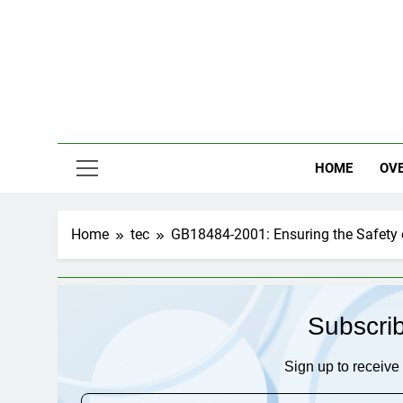
Skip
to
content
HOME
OV
Home
tec
GB18484-2001: Ensuring the Safety o
Subscri
Sign up to receive 