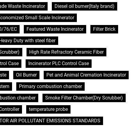
de Waste Incinerator
Diesel oil burner(Italy brand)
conomized Small Scale Incinerator
0/76/EC
Featured Waste Incinerator
Filter Brick
Heavy Duty with steel fiber
Scrubber)
High Rate Refractory Ceramic Fiber
trol Case
Incinerator PLC Control Case
ste
Oil Burner
Pet and Animal Cremation Incinerator
ystem
Primary combustion chamber
bustion chamber
Smoke Filter Chamber(Dry Scrubber)
ontroller
temperature probe
TOR AIR POLLUTANT EMISSIONS STANDARDS