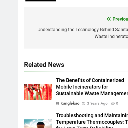
Previou
Post
navigation
Understanding the Technology Behind Sanita
Waste Incinerato
Related News
The Benefits of Containerized
Mobile Incinerators for
Sustainable Waste Manageme
Kanglebao
3 Years Ago
0
Troubleshooting and Maintaini
Temperature Thermocouples: T