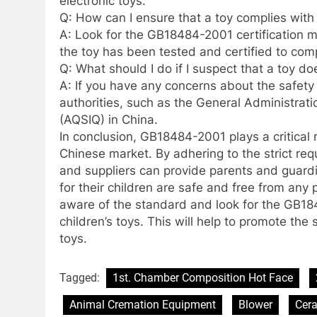
electronic toys.
Q: How can I ensure that a toy complies wi
A: Look for the GB18484-2001 certification ma
the toy has been tested and certified to com
Q: What should I do if I suspect that a toy 
A: If you have any concerns about the safety o
authorities, such as the General Administrati
(AQSIQ) in China.
In conclusion, GB18484-2001 plays a critical ro
Chinese market. By adhering to the strict re
and suppliers can provide parents and guard
for their children are safe and free from any 
aware of the standard and look for the GB18
children’s toys. This will help to promote the
toys.
Tagged:
1st. Chamber Composition Hot Face
Animal Cremation Equipment
Blower
Cera