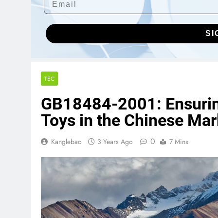
SI
TEC
GB18484-2001: Ensuring 
Toys in the Chinese Mar
0
Kanglebao
3 Years Ago
7 Mins