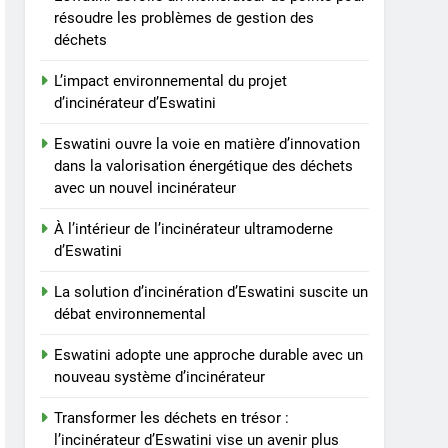
un nouvel incinérateur
résoudre les problèmes de gestion des
déchets
promet un avenir plus
AIO
propre pour le royaume
L’impact environnemental du projet
7
d’incinérateur d’Eswatini
Eswatini dévoile un
incinérateur de pointe
Eswatini ouvre la voie en matière d’innovation
pour résoudre les
AIO
dans la valorisation énergétique des déchets
problèmes de gestion des
avec un nouvel incinérateur
déchets
8
L’impact environnemental
À l’intérieur de l’incinérateur ultramoderne
du projet d’incinérateur
d’Eswatini
d’Eswatini
AIO
La solution d’incinération d’Eswatini suscite un
débat environnemental
Eswatini adopte une approche durable avec un
nouveau système d’incinérateur
Transformer les déchets en trésor :
l’incinérateur d’Eswatini vise un avenir plus