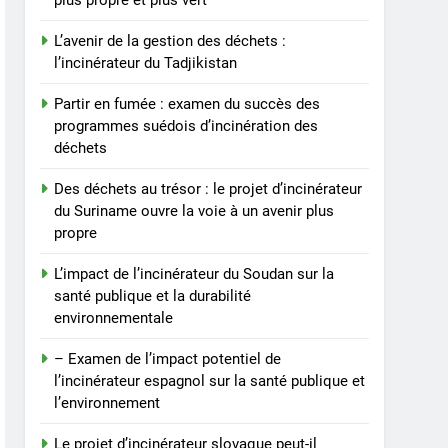
plus propre et plus vert
slovaque peut-il résoudre
le problème des déchets
AIO
L’avenir de la gestion des déchets :
du pays ?
l’incinérateur du Tadjikistan
8
Des déchets aux trésors :
Partir en fumée : examen du succès des
le pouvoir de l’incinérateur
programmes suédois d’incinération des
de Sainte-Lucie
déchets
AIO
Des déchets au trésor : le projet d’incinérateur
du Suriname ouvre la voie à un avenir plus
propre
L’impact de l’incinérateur du Soudan sur la
santé publique et la durabilité
environnementale
– Examen de l’impact potentiel de
l’incinérateur espagnol sur la santé publique et
l’environnement
Le projet d’incinérateur slovaque peut-il