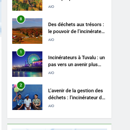
le problème des déchets
AIO
du pays ?
8
Des déchets aux trésors :
le pouvoir de l’incinérateur
de Sainte-Lucie
AIO
1
Incinérateurs à Tuvalu : un
pas vers un avenir plus
propre et plus vert
AIO
2
L’avenir de la gestion des
déchets : l’incinérateur du
Tadjikistan
AIO
3
Partir en fumée : examen