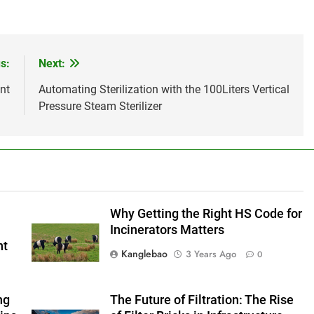
s:
Next:
nt
Automating Sterilization with the 100Liters Vertical
Pressure Steam Sterilizer
Why Getting the Right HS Code for
Incinerators Matters
nt
Kanglebao
3 Years Ago
0
ng
The Future of Filtration: The Rise