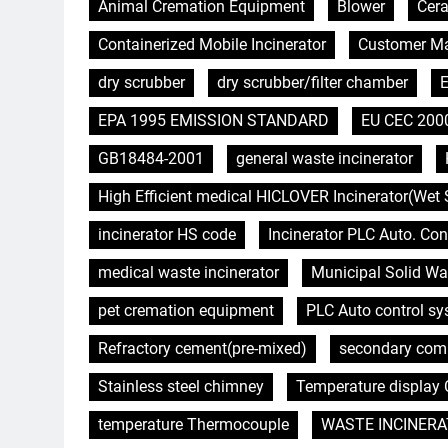
Animal Cremation Equipment
Blower
Cera
Containerized Mobile Incinerator
Customer Ma
dry scrubber
dry scrubber/filter chamber
E
EPA 1995 EMISSION STANDARD
EU CEC 200
GB18484-2001
general waste incinerator
High Efficient medical HICLOVER Incinerator(Wet 
incinerator HS code
Incinerator PLC Auto. Con
medical waste incinerator
Municipal Solid Wa
pet cremation equipment
PLC Auto control s
Refractory cement(pre-mixed)
secondary com
Stainless steel chimney
Temperature display C
temperature Thermocouple
WASTE INCINERA