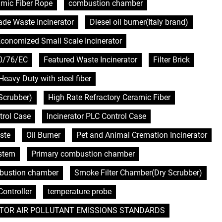
mic Fiber Rope
combustion chamber
de Waste Incinerator
Diesel oil burner(Italy brand)
conomized Small Scale Incinerator
0/76/EC
Featured Waste Incinerator
Filter Brick
Heavy Duty with steel fiber
Scrubber)
High Rate Refractory Ceramic Fiber
trol Case
Incinerator PLC Control Case
ste
Oil Burner
Pet and Animal Cremation Incinerator
ystem
Primary combustion chamber
bustion chamber
Smoke Filter Chamber(Dry Scrubber)
ontroller
temperature probe
TOR AIR POLLUTANT EMISSIONS STANDARDS