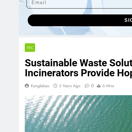
SI
TEC
Sustainable Waste Solut
Incinerators Provide Ho
0
Kanglebao
3 Years Ago
6 Mins