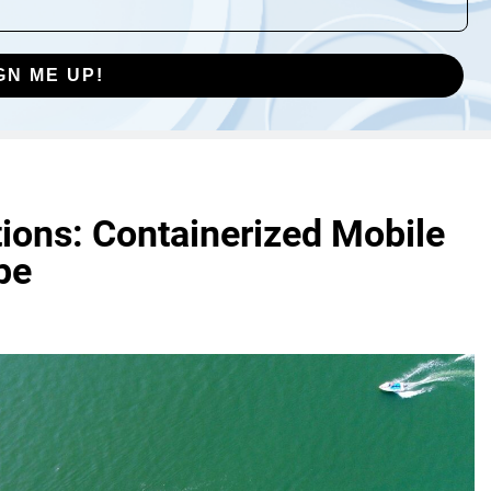
GN ME UP!
ions: Containerized Mobile
pe