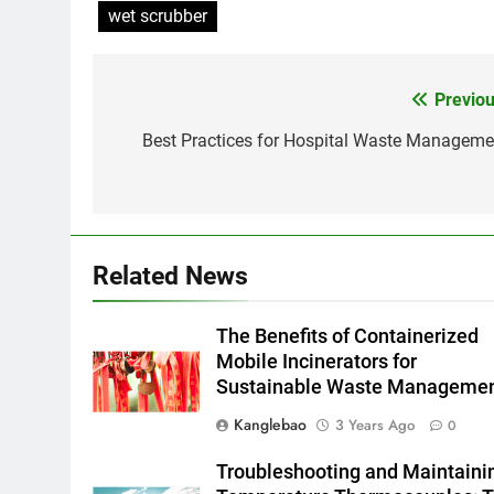
wet scrubber
Previou
Post
navigation
Best Practices for Hospital Waste Manageme
Related News
The Benefits of Containerized
Mobile Incinerators for
Sustainable Waste Manageme
Kanglebao
3 Years Ago
0
Troubleshooting and Maintaini