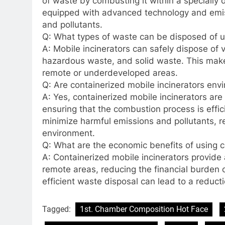
of waste by combusting it within a specially 
equipped with advanced technology and emis
and pollutants.
Q: What types of waste can be disposed of u
A: Mobile incinerators can safely dispose of 
hazardous waste, and solid waste. This make
remote or underdeveloped areas.
Q: Are containerized mobile incinerators envi
A: Yes, containerized mobile incinerators ar
ensuring that the combustion process is effic
minimize harmful emissions and pollutants, r
environment.
Q: What are the economic benefits of using c
A: Containerized mobile incinerators provide
remote areas, reducing the financial burden 
efficient waste disposal can lead to a reduct
Tagged:
1st. Chamber Composition Hot Face