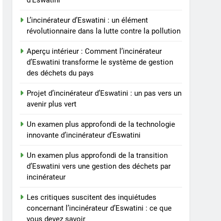
d’Eswatini
un élément révolutionnaire
dans la lutte contre la
AIO
L’incinérateur d’Eswatini : un élément
pollution
révolutionnaire dans la lutte contre la pollution
3
Aperçu intérieur :
Aperçu intérieur : Comment l’incinérateur
Comment l’incinérateur
d’Eswatini transforme le système de gestion
d’Eswatini transforme le
des déchets du pays
AIO
système de gestion des
Projet d’incinérateur d’Eswatini : un pas vers un
déchets du pays
4
avenir plus vert
Projet d’incinérateur
d’Eswatini : un pas vers un
Un examen plus approfondi de la technologie
avenir plus vert
AIO
innovante d’incinérateur d’Eswatini
5
Un examen plus approfondi de la transition
Un examen plus
d’Eswatini vers une gestion des déchets par
approfondi de la
incinérateur
technologie innovante
AIO
d’incinérateur d’Eswatini
Les critiques suscitent des inquiétudes
concernant l’incinérateur d’Eswatini : ce que
6
Un examen plus
vous devez savoir