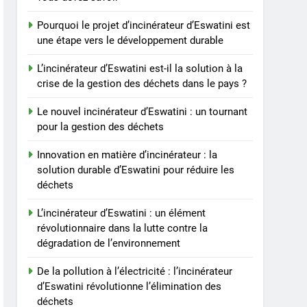
approfondi de la transition
Pourquoi le projet d’incinérateur d’Eswatini est
d’Eswatini vers une
AIO
une étape vers le développement durable
gestion des déchets par
incinérateur
7
L’incinérateur d’Eswatini est-il la solution à la
Les critiques suscitent
crise de la gestion des déchets dans le pays ?
des inquiétudes
concernant l’incinérateur
AIO
Le nouvel incinérateur d’Eswatini : un tournant
d’Eswatini : ce que vous
pour la gestion des déchets
devez savoir
8
Pourquoi le projet
Innovation en matière d’incinérateur : la
d’incinérateur d’Eswatini
solution durable d’Eswatini pour réduire les
est une étape vers le
déchets
AIO
développement durable
L’incinérateur d’Eswatini : un élément
révolutionnaire dans la lutte contre la
dégradation de l’environnement
De la pollution à l’électricité : l’incinérateur
d’Eswatini révolutionne l’élimination des
déchets