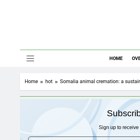
Skip
to
content
HOME
OV
Home
hot
Somalia animal cremation: a sustai
Subscri
Sign up to receive 