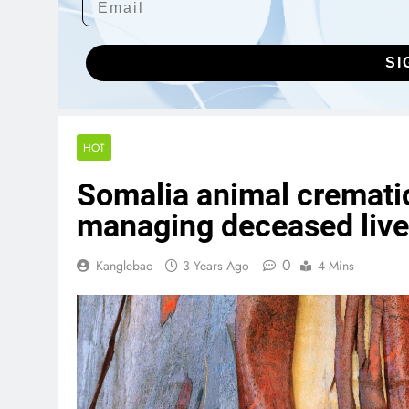
SI
HOT
Somalia animal crematio
managing deceased liv
0
Kanglebao
3 Years Ago
4 Mins