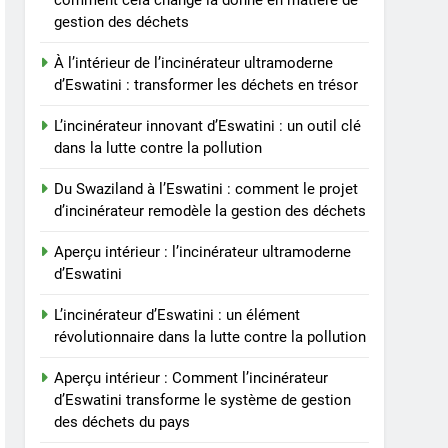
comment cela change la donne en matière de
gestion des déchets
dans la lutte contre la
AIO
pollution
À l’intérieur de l’incinérateur ultramoderne
7
d’Eswatini : transformer les déchets en trésor
Aperçu intérieur :
Comment l’incinérateur
L’incinérateur innovant d’Eswatini : un outil clé
d’Eswatini transforme le
AIO
dans la lutte contre la pollution
système de gestion des
déchets du pays
8
Du Swaziland à l’Eswatini : comment le projet
Projet d’incinérateur
d’incinérateur remodèle la gestion des déchets
d’Eswatini : un pas vers un
avenir plus vert
Aperçu intérieur : l’incinérateur ultramoderne
AIO
d’Eswatini
L’incinérateur d’Eswatini : un élément
révolutionnaire dans la lutte contre la pollution
Aperçu intérieur : Comment l’incinérateur
d’Eswatini transforme le système de gestion
des déchets du pays