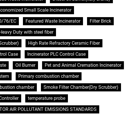
conomized Small Scale Incinerator
0/76/EC
Featured Waste Incinerator
Filter Brick
Heavy Duty with steel fiber
Scrubber)
High Rate Refractory Ceramic Fiber
trol Case
Incinerator PLC Control Case
ste
Oil Burner
Pet and Animal Cremation Incinerator
ystem
Primary combustion chamber
bustion chamber
Smoke Filter Chamber(Dry Scrubber)
ontroller
temperature probe
TOR AIR POLLUTANT EMISSIONS STANDARDS