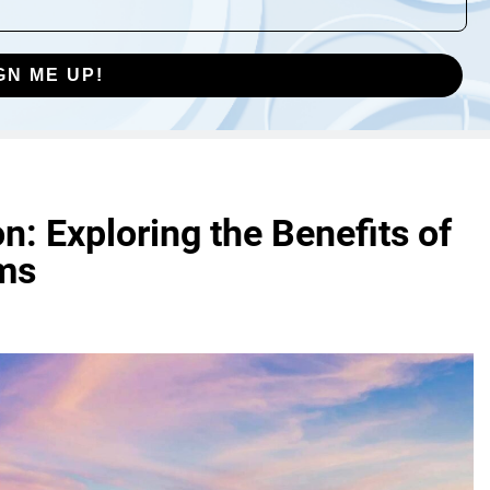
GN ME UP!
n: Exploring the Benefits of
ms