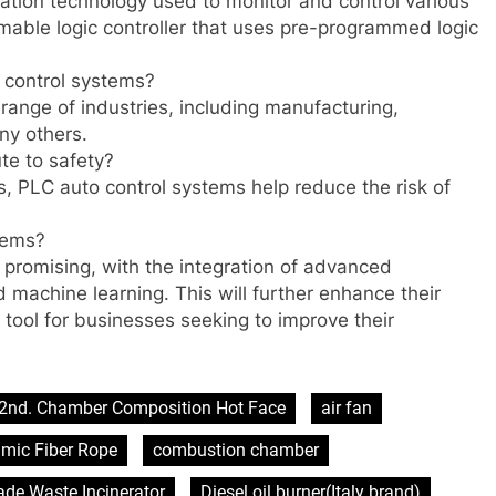
ation technology used to monitor and control various
mmable logic controller that uses pre-programmed logic
 control systems?
range of industries, including manufacturing,
ny others.
te to safety?
, PLC auto control systems help reduce the risk of
stems?
 promising, with the integration of advanced
nd machine learning. This will further enhance their
tool for businesses seeking to improve their
2nd. Chamber Composition Hot Face
air fan
mic Fiber Rope
combustion chamber
de Waste Incinerator
Diesel oil burner(Italy brand)