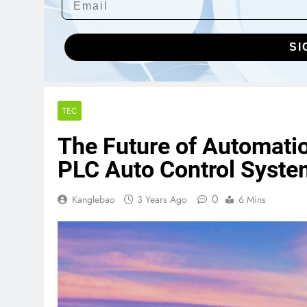
SI
TEC
The Future of Automatio
PLC Auto Control Syste
0
Kanglebao
3 Years Ago
6 Mins