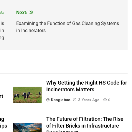
s:
Next:
is
Examining the Function of Gas Cleaning Systems
in
in Incinerators
ng
Why Getting the Right HS Code for
Incinerators Matters
nt
Kanglebao
3 Years Ago
0
ng
The Future of Filtration: The Rise
ips
of Filter Bricks in Infrastructure