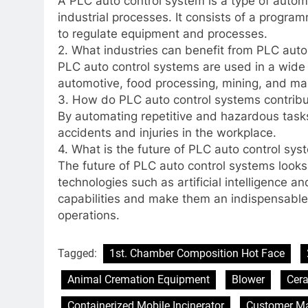
A PLC auto control system is a type of autom
industrial processes. It consists of a progra
to regulate equipment and processes.
2. What industries can benefit from PLC auto
PLC auto control systems are used in a wide 
automotive, food processing, mining, and ma
3. How do PLC auto control systems contribu
By automating repetitive and hazardous tasks
accidents and injuries in the workplace.
4. What is the future of PLC auto control sy
The future of PLC auto control systems looks
technologies such as artificial intelligence a
capabilities and make them an indispensable 
operations.
Tagged:
1st. Chamber Composition Hot Face
Animal Cremation Equipment
Blower
Cera
Containerized Mobile Incinerator
Customer Ma