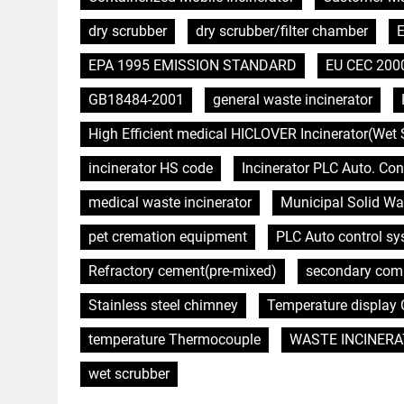
dry scrubber
dry scrubber/filter chamber
E
EPA 1995 EMISSION STANDARD
EU CEC 200
GB18484-2001
general waste incinerator
High Efficient medical HICLOVER Incinerator(Wet 
incinerator HS code
Incinerator PLC Auto. Con
medical waste incinerator
Municipal Solid Wa
pet cremation equipment
PLC Auto control s
Refractory cement(pre-mixed)
secondary com
Stainless steel chimney
Temperature display C
temperature Thermocouple
WASTE INCINERA
wet scrubber