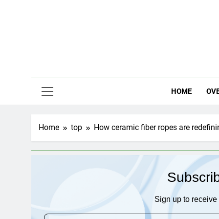
Skip
to
content
HOME
OV
Home
top
How ceramic fiber ropes are redefinin
Subscri
Sign up to receive 