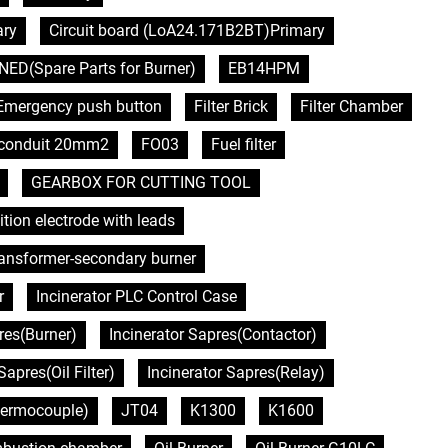
ary
Circuit board (LoA24.171B2BT)Primary
NED(Spare Parts for Burner)
EB14HPM
Emergency push button
Filter Brick
Filter Chamber
e conduit 20mm2
FO03
Fuel filter
GEARBOX FOR CUTTING TOOL
ition electrode with leads
transformer-secondary burner
r
Incinerator PLC Control Case
res(Burner)
Incinerator Sapres(Contactor)
Sapres(Oil Filter)
Incinerator Sapres(Relay)
hermocouple)
JT04
K1300
K1600