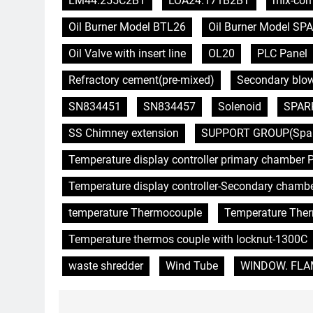
LM44.255C2BT
LOA24.171B2BT
mix-com
Oil Burner Model BTL26
Oil Burner Model SPA
Oil Valve with insert line
OL20
PLC Panel
Refractory cement(pre-mixed)
Secondary blo
SN834451
SN834457
Solenoid
SPAR
SS Chimney extension
SUPPORT GROUP(Spare 
Temperature display controller primary chamber P
Temperature display controller-Secondary chamb
temperature Thermocouple
Temperature The
Temperature thermos couple with locknut-1300C
waste shredder
Wind Tube
WINDOW. FLAME