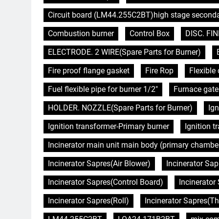
Circuit board (LM44.255C2BT)high stage second
Combustion burner
Control Box
DISC. FIN
ELECTRODE. 2 WIRE(Spare Parts for Burner)
Fire proof flange gasket
Fire Rop
Flexibl
Fuel flexible pipe for burner 1/2"
Furnace gate
HOLDER. NOZZLE(Spare Parts for Burner)
Ign
Ignition transformer-Primary burner
Ignition 
Incinerator main unit main body (primary chambe
Incinerator Sapres(Air Blower)
Incinerator Sap
Incinerator Sapres(Control Board)
Incinerator 
Incinerator Sapres(Roll)
Incinerator Sapres(T