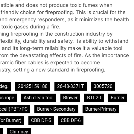
bustible and does not produce toxic fumes when
riendly choice for fireproofing. This is crucial for the
 and emergency responders, as it minimizes the health
oxic gases during a fire.
ning fireproofing in the construction industry by
exibility, durability and safety. Its ability to withstand
and its long-term reliability make it a valuable tool
from the devastating effects of fire. As the importance
ceramic fiber cables is expected to become
ustry, setting a new standard in fireproofing.
deg.
20425159188
26-48-3371T
3005720
os rope
Ash clean tool
Blower
BTL20
Burner
tocell)PBT/PC
Burner- Secondary
Burner-Primary
or Burner)
CBB DF-5
CBB DF-6
Chimney