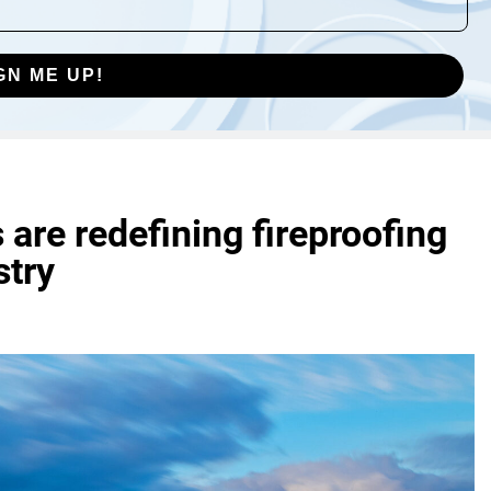
GN ME UP!
are redefining fireproofing
stry