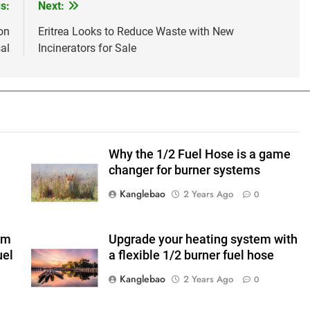
s:
Next:
on
Eritrea Looks to Reduce Waste with New
al
Incinerators for Sale
Why the 1/2 Fuel Hose is a game
changer for burner systems
Kanglebao
2 Years Ago
0
em
Upgrade your heating system with
uel
a flexible 1/2 burner fuel hose
Kanglebao
2 Years Ago
0