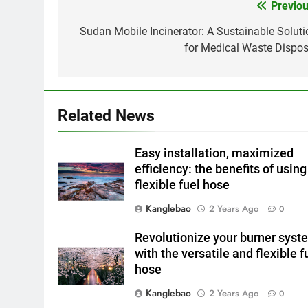
Previou
Post
navigation
Sudan Mobile Incinerator: A Sustainable Soluti
for Medical Waste Dispos
Related News
Easy installation, maximized
efficiency: the benefits of using
flexible fuel hose
Kanglebao
2 Years Ago
0
Revolutionize your burner syst
with the versatile and flexible f
hose
Kanglebao
2 Years Ago
0