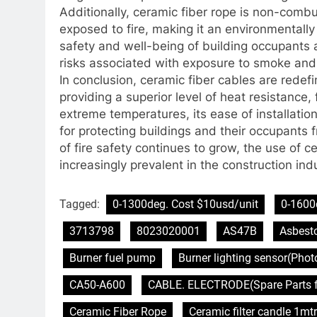
Additionally, ceramic fiber rope is non-com
exposed to fire, making it an environmentally f
safety and well-being of building occupants
risks associated with exposure to smoke and t
In conclusion, ceramic fiber cables are redefi
providing a superior level of heat resistance, fl
extreme temperatures, its ease of installation 
for protecting buildings and their occupants 
of fire safety continues to grow, the use of 
increasingly prevalent in the construction ind
Tagged:
0-1300deg. Cost $10usd/unit
0-1600
3713798
8023020001
AS47B
Asbest
Burner fuel pump
Burner lighting sensor(Pho
CA50-A600
CABLE. ELECTRODE(Spare Parts f
Ceramic Fiber Rope
Ceramic filter candle 1mtr