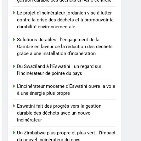
gestion durable des déchets en Asie centrale
des déchets avec un
AIO
Le projet d’incinérateur jordanien vise à lutter
nouvel incinérateur
contre la crise des déchets et à promouvoir la
7
durabilité environnementale
Un Zimbabwe plus propre
et plus vert : l’impact du
Solutions durables : l’engagement de la
nouvel incinérateur du
AIO
Gambie en faveur de la réduction des déchets
pays
grâce à une installation d’incinération
8
Le projet d’incinérateur de
Du Swaziland à l’Eswatini : un regard sur
Vanuatu : une solution
l’incinérateur de pointe du pays
nécessaire ou un retour en
AIO
L’incinérateur moderne d’Eswatini ouvre la voie
arrière pour
à une énergie plus propre
l’environnement ?
Eswatini fait des progrès vers la gestion
durable des déchets avec un nouvel
incinérateur
Un Zimbabwe plus propre et plus vert : l’impact
du nouvel incinérateur du pays