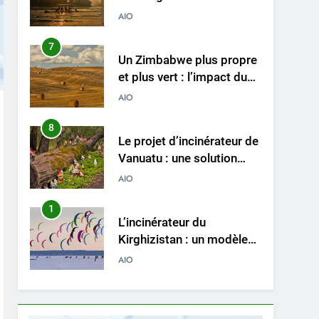
des déchets avec un
AIO
nouvel incinérateur
7
Un Zimbabwe plus propre
et plus vert : l’impact du
nouvel incinérateur du
AIO
pays
8
Le projet d’incinérateur de
Vanuatu : une solution
nécessaire ou un retour en
AIO
arrière pour
l’environnement ?
1
L’incinérateur du
Kirghizistan : un modèle
de gestion durable des
AIO
déchets en Asie centrale
2
Le projet d’incinérateur
jordanien vise à lutter