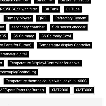
bustion chamber
Oil Burner
Oil Burner G10LC
RK35DSG/X with filter
Oil Tank
Oil Tube
Primary blower
QRB1
Refractory Cement
wer
secondary chamber
Sick sensor encoder
K35
SS Chimney
SS Chimney Cowl
Parts for Burner)
Temperature display Controller
arameter digital
er
Temperature Display&Controller for above
rmocouple(Corundum)
Temperature thermos couple with locknut-1600C
(Spare Parts for Burner)
XMT2000
XMT3000