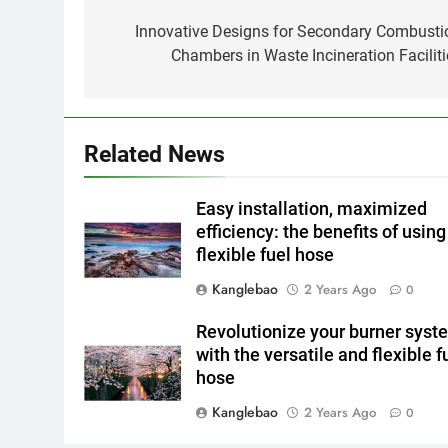
Post
navigation
Innovative Designs for Secondary Combusti
Chambers in Waste Incineration Faciliti
Related News
Easy installation, maximized
efficiency: the benefits of using
flexible fuel hose
Kanglebao
2 Years Ago
0
Revolutionize your burner syst
with the versatile and flexible f
hose
Kanglebao
2 Years Ago
0