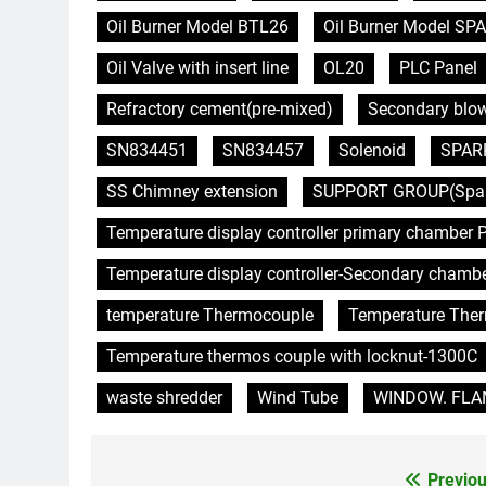
Oil Burner Model BTL26
Oil Burner Model SPA
Oil Valve with insert line
OL20
PLC Panel
Refractory cement(pre-mixed)
Secondary blo
SN834451
SN834457
Solenoid
SPAR
SS Chimney extension
SUPPORT GROUP(Spare 
Temperature display controller primary chamber P
Temperature display controller-Secondary chamb
temperature Thermocouple
Temperature The
Temperature thermos couple with locknut-1300C
waste shredder
Wind Tube
WINDOW. FLAME
Previou