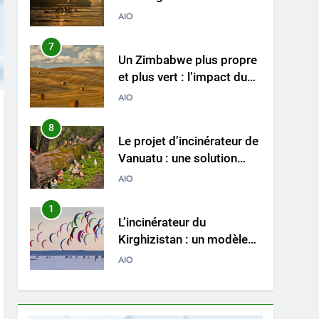
des déchets avec un
AIO
nouvel incinérateur
7
Un Zimbabwe plus propre
et plus vert : l’impact du
nouvel incinérateur du
AIO
pays
8
Le projet d’incinérateur de
Vanuatu : une solution
nécessaire ou un retour en
AIO
arrière pour
l’environnement ?
1
L’incinérateur du
Kirghizistan : un modèle
de gestion durable des
AIO
déchets en Asie centrale
2
Le projet d’incinérateur
jordanien vise à lutter