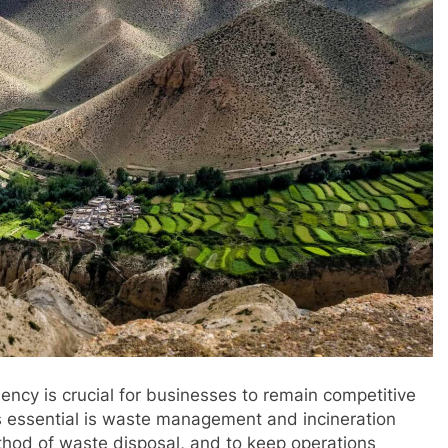
iency is crucial for businesses to remain competitive
is essential is waste management and incineration
method of waste disposal, and to keep operations