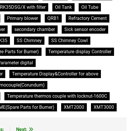
RK35DSG/X with filter
Oil Tank
Oil Tube
Primary blower
QRB1
Refractory Cement
wer
secondary chamber
Sick sensor encoder
K35
SS Chimney
SS Chimney Cowl
Parts for Burner)
Temperature display Controller
arameter digital
er
Temperature Display&Controller for above
rmocouple(Corundum)
Temperature thermos couple with locknut-1600C
(Spare Parts for Burner)
XMT2000
XMT3000
s:
Next: