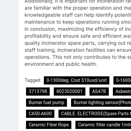
Additionally, it is important for incineration fa
are familiar with the proper operation and m
knowledgeable staff can help identify potent
maintenance to keep operations running smoo
In conclusion, maximizing the efficiency of in
profitability and ensure safe and efficient wa
quality incinerator spare parts, carrying out
staff training, incineration facilities can ens
operations. This not only contributes to the 
environment and public health.
Tagged:
0-1300deg. Cost $10usd/unit
0-1600
3713798
8023020001
AS47B
Asbest
Burner fuel pump
Burner lighting sensor(Pho
CA50-A600
CABLE. ELECTRODE(Spare Parts f
Ceramic Fiber Rope
Ceramic filter candle 1mtr