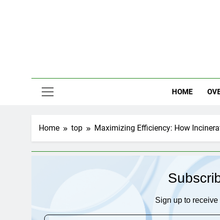
Skip
to
content
HOME
OV
Home
top
Maximizing Efficiency: How Inciner
Subscri
Sign up to receive 