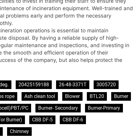
cilities to invest in training their staff to ensure they
aintenance of incineration equipment. Well-trained and
ial problems early and perform the necessary
thly.
cineration operations is essential to maintain
ste disposal. By having a reliable supply of high-
 regular maintenance and inspections, and investing in
ure the smooth and efficient operation of their
success of the company, but also helps protect the
deg.
20425159188
26-48-3371T
3005720
os rope
Ash clean tool
Blower
BTL20
Burner
tocell)PBT/PC
Burner- Secondary
Burner-Primary
or Burner)
CBB DF-5
CBB DF-6
Chimney