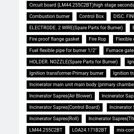
Circuit board (LM44.255C2BT)high stage second
Combustion burner
Control Box
DISC. FIN
ELECTRODE. 2 WIRE(Spare Parts for Burner)
Fire proof flange gasket
Fire Rop
Flexibl
Fuel flexible pipe for burner 1/2"
Furnace gate
HOLDER. NOZZLE(Spare Parts for Burner)
Ign
Ignition transformer-Primary burner
Ignition 
Incinerator main unit main body (primary chambe
Incinerator Sapres(Air Blower)
Incinerator Sap
Incinerator Sapres(Control Board)
Incinerator 
Incinerator Sapres(Roll)
Incinerator Sapres(T
LM44.255C2BT
LOA24.171B2BT
mix-com