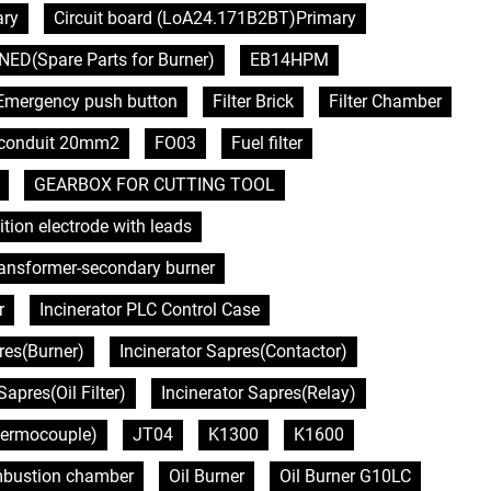
ary
Circuit board (LoA24.171B2BT)Primary
NED(Spare Parts for Burner)
EB14HPM
Emergency push button
Filter Brick
Filter Chamber
e conduit 20mm2
FO03
Fuel filter
GEARBOX FOR CUTTING TOOL
ition electrode with leads
transformer-secondary burner
r
Incinerator PLC Control Case
res(Burner)
Incinerator Sapres(Contactor)
Sapres(Oil Filter)
Incinerator Sapres(Relay)
hermocouple)
JT04
K1300
K1600
bustion chamber
Oil Burner
Oil Burner G10LC