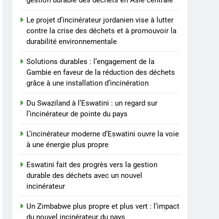
gestion durable des déchets en Asie centrale
vers la gestion durable
des déchets avec un
AIO
Le projet d’incinérateur jordanien vise à lutter
nouvel incinérateur
contre la crise des déchets et à promouvoir la
7
durabilité environnementale
Un Zimbabwe plus propre
et plus vert : l’impact du
Solutions durables : l’engagement de la
nouvel incinérateur du
AIO
Gambie en faveur de la réduction des déchets
pays
grâce à une installation d’incinération
8
Le projet d’incinérateur de
Du Swaziland à l’Eswatini : un regard sur
Vanuatu : une solution
l’incinérateur de pointe du pays
nécessaire ou un retour en
AIO
L’incinérateur moderne d’Eswatini ouvre la voie
arrière pour
à une énergie plus propre
l’environnement ?
Eswatini fait des progrès vers la gestion
durable des déchets avec un nouvel
incinérateur
Un Zimbabwe plus propre et plus vert : l’impact
du nouvel incinérateur du pays