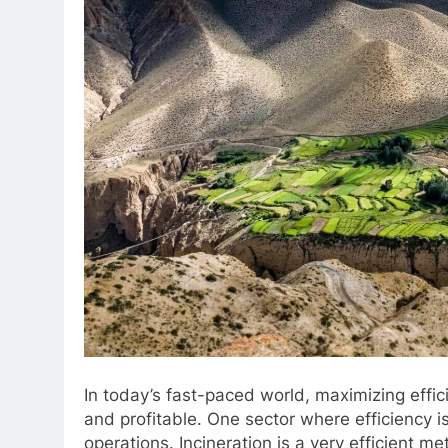
In today’s fast-paced world, maximizing effic
and profitable. One sector where efficiency 
operations. Incineration is a very efficient 