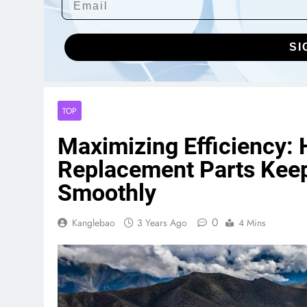
SI
TOP
Maximizing Efficiency: 
Replacement Parts Kee
Smoothly
0
Kanglebao
3 Years Ago
4 Mins