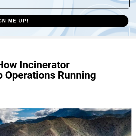
GN ME UP!
How Incinerator
p Operations Running