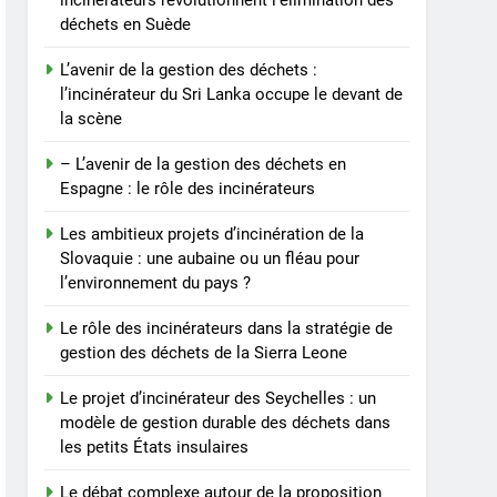
incinérateurs révolutionnent l’élimination des
déchets en Suède
de la proposition
d’incinérateur de la Serbie
AIO
L’avenir de la gestion des déchets :
l’incinérateur du Sri Lanka occupe le devant de
8
la scène
Révolutionner la gestion
des déchets : l’histoire
– L’avenir de la gestion des déchets en
derrière l’incinérateur de
AIO
Espagne : le rôle des incinérateurs
Sainte-Lucie
Les ambitieux projets d’incinération de la
Slovaquie : une aubaine ou un fléau pour
l’environnement du pays ?
Le rôle des incinérateurs dans la stratégie de
gestion des déchets de la Sierra Leone
Le projet d’incinérateur des Seychelles : un
modèle de gestion durable des déchets dans
les petits États insulaires
Le débat complexe autour de la proposition