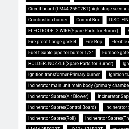
Circuit board (LM44.255C2BT)high stage second
Combustion burner
Control Box
DISC. FIN
ELECTRODE. 2 WIRE(Spare Parts for Burner)
Fire proof flange gasket
Fire Rop
Flexibl
Fuel flexible pipe for burner 1/2"
Furnace gate
HOLDER. NOZZLE(Spare Parts for Burner)
Ign
Ignition transformer-Primary burner
Ignition 
Incinerator main unit main body (primary chambe
Incinerator Sapres(Air Blower)
Incinerator Sap
Incinerator Sapres(Control Board)
Incinerator 
Incinerator Sapres(Roll)
Incinerator Sapres(T