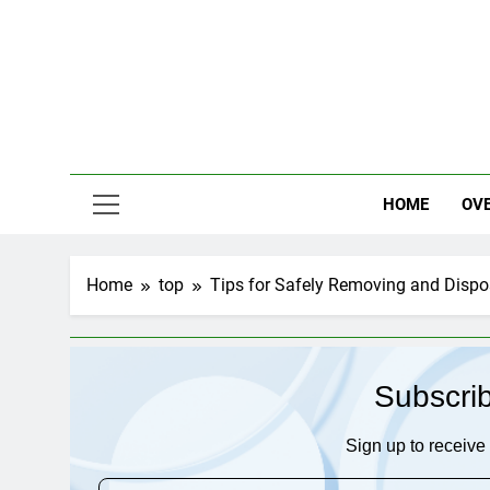
Skip
to
content
HOME
OV
Home
top
Tips for Safely Removing and Dispos
Subscri
Sign up to receive 