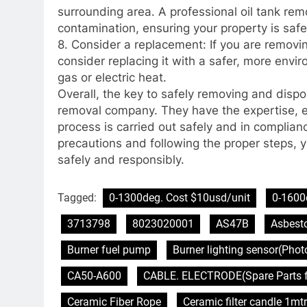
surrounding area. A professional oil tank r
contamination, ensuring your property is saf
8. Consider a replacement: If you are removing
consider replacing it with a safer, more envir
gas or electric heat.
Overall, the key to safely removing and disposi
removal company. They have the expertise, 
process is carried out safely and in complian
precautions and following the proper steps, 
safely and responsibly.
Tagged:
0-1300deg. Cost $10usd/unit
0-1600
3713798
8023020001
AS47B
Asbest
Burner fuel pump
Burner lighting sensor(Pho
CA50-A600
CABLE. ELECTRODE(Spare Parts f
Ceramic Fiber Rope
Ceramic filter candle 1mtr