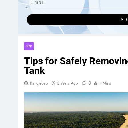
SI
TOP
Tips for Safely Removin
Tank
0
Kanglebao
3 Years Ago
4 Mins