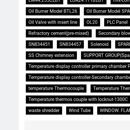
LM44.255C2BT
LOA24.171B2BT
mix-com
Oil Burner Model BTL26
Oil Burner Model SPA
Oil Valve with insert line
OL20
PLC Panel
Refractory cement(pre-mixed)
Secondary blo
SN834451
SN834457
Solenoid
SPAR
SS Chimney extension
SUPPORT GROUP(Spare 
Temperature display controller primary chamber P
Temperature display controller-Secondary chamb
temperature Thermocouple
Temperature The
Temperature thermos couple with locknut-1300C
waste shredder
Wind Tube
WINDOW. FLAME