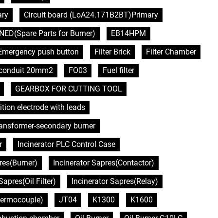
ary
Circuit board (LoA24.171B2BT)Primary
NED(Spare Parts for Burner)
EB14HPM
Emergency push button
Filter Brick
Filter Chamber
e conduit 20mm2
FO03
Fuel filter
GEARBOX FOR CUTTING TOOL
ition electrode with leads
transformer-secondary burner
r
Incinerator PLC Control Case
res(Burner)
Incinerator Sapres(Contactor)
Sapres(Oil Filter)
Incinerator Sapres(Relay)
hermocouple)
JT04
K1300
K1600