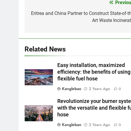
Previou
Post
navigation
Eritrea and China Partner to Construct State-of-th
Art Waste Incinerat
Related News
Easy installation, maximized
efficiency: the benefits of using
flexible fuel hose
Kanglebao
2 Years Ago
0
Revolutionize your burner syst
with the versatile and flexible f
hose
Kanglebao
2 Years Ago
0