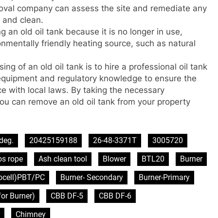
emoval company can assess the site and remediate any
e and clean.
 an old oil tank because it is no longer in use,
onmentally friendly heating source, such as natural
ng of an old oil tank is to hire a professional oil tank
equipment and regulatory knowledge to ensure the
ce with local laws. By taking the necessary
you can remove an old oil tank from your property
deg.
20425159188
26-48-3371T
3005720
os rope
Ash clean tool
Blower
BTL20
Burner
tocell)PBT/PC
Burner- Secondary
Burner-Primary
or Burner)
CBB DF-5
CBB DF-6
Chimney