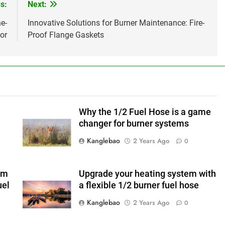
s:
Next:
e-
Innovative Solutions for Burner Maintenance: Fire-
or
Proof Flange Gaskets
Why the 1/2 Fuel Hose is a game
changer for burner systems
Kanglebao
2 Years Ago
0
em
Upgrade your heating system with
uel
a flexible 1/2 burner fuel hose
Kanglebao
2 Years Ago
0