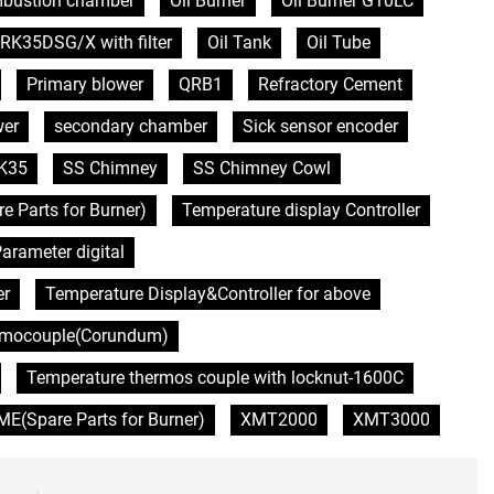
bustion chamber
Oil Burner
Oil Burner G10LC
RK35DSG/X with filter
Oil Tank
Oil Tube
Primary blower
QRB1
Refractory Cement
wer
secondary chamber
Sick sensor encoder
K35
SS Chimney
SS Chimney Cowl
Parts for Burner)
Temperature display Controller
arameter digital
er
Temperature Display&Controller for above
rmocouple(Corundum)
Temperature thermos couple with locknut-1600C
(Spare Parts for Burner)
XMT2000
XMT3000