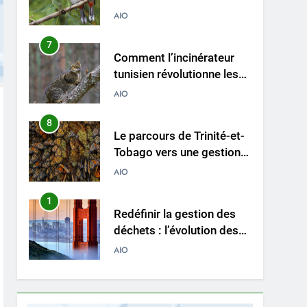
pratiques d’élimination
AIO
des déchets dans la
région
8
Le parcours de Trinité-et-
Tobago vers une gestion
durable des déchets par
AIO
l’incinération
1
Redéfinir la gestion des
déchets : l’évolution des
incinérateurs en Finlande
AIO
2
L’avenir de l’élimination
des déchets :
l’incinérateur de l’Uruguay
AIO
3
Où doivent aller les