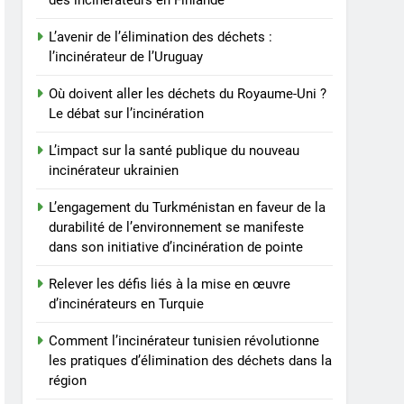
des incinérateurs en Finlande
tunisien révolutionne les
pratiques d’élimination
AIO
L’avenir de l’élimination des déchets :
des déchets dans la
l’incinérateur de l’Uruguay
région
8
Le parcours de Trinité-et-
Où doivent aller les déchets du Royaume-Uni ?
Tobago vers une gestion
Le débat sur l’incinération
durable des déchets par
AIO
L’impact sur la santé publique du nouveau
l’incinération
incinérateur ukrainien
L’engagement du Turkménistan en faveur de la
durabilité de l’environnement se manifeste
dans son initiative d’incinération de pointe
Relever les défis liés à la mise en œuvre
d’incinérateurs en Turquie
Comment l’incinérateur tunisien révolutionne
les pratiques d’élimination des déchets dans la
région