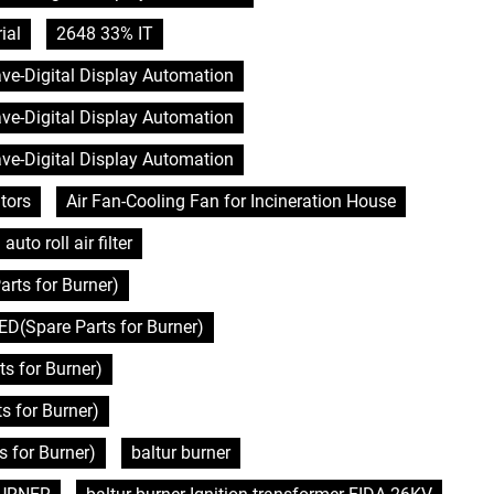
ial
2648 33% IT
lave-Digital Display Automation
lave-Digital Display Automation
lave-Digital Display Automation
tors
Air Fan-Cooling Fan for Incineration House
auto roll air filter
rts for Burner)
D(Spare Parts for Burner)
s for Burner)
 for Burner)
 for Burner)
baltur burner