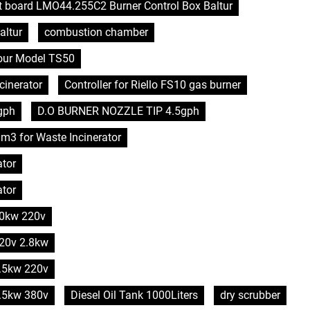
it board LMO44.255C2 Burner Control Box Baltur
altur
combustion chamber
hour Model TS50
cinerator
Controller for Riello FS10 gas burner
gph
D.O BURNER NOZZLE TIP 4.5gph
0m3 for Waste Incinerator
ator
ator
 10kw 220v
220v 2.8kw
5.5kw 220v
5.5kw 380v
Diesel Oil Tank 1000Liters
dry scrubber