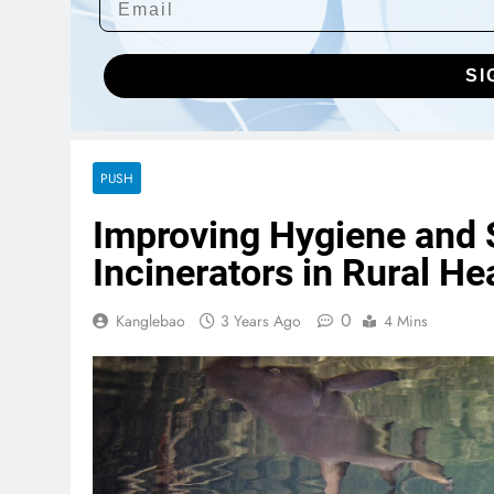
SI
PUSH
Improving Hygiene and S
Incinerators in Rural Hea
0
Kanglebao
3 Years Ago
4 Mins