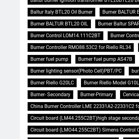
baltur burner Ignition transformer BTL20BTL26
Baltur Italy BTL20 Oil Burner
Burner BALTUR 
Burner BALTUR BTL20 OIL
Burner Baltur SPA
Burner Control LOM14.111C2BT
Burner Contro
Burner Controller RMO88.53C2 for Riello RL34
Burner fuel pump
Burner fuel pump AS47B
Burner lighting sensor(Photo Cell)PBT/PC
bur
Burner Riello G20LC
Burner Riello Model G10L
Burner- Secondary
Burner-Primary
Cervica
China Burner Controller LME 22331A2-22331C2 f
Circuit board (LM44.255C2BT)high stage second
Circuit board (LMO44.255C2BT) Simens Control Ca