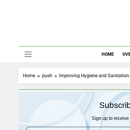
Skip
to
content
HOME
OV
Home
push
Improving Hygiene and Sanitation: 
Subscri
Sign up to receive 