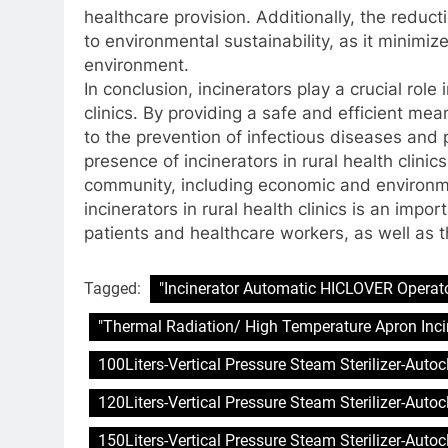
healthcare provision. Additionally, the reduct
to environmental sustainability, as it minimize
environment.
In conclusion, incinerators play a crucial role
clinics. By providing a safe and efficient me
to the prevention of infectious diseases and
presence of incinerators in rural health clini
community, including economic and environm
incinerators in rural health clinics is an imp
patients and healthcare workers, as well as 
Tagged:
"Incinerator Automatic HICLOVER Operato
"Thermal Radiation/ High Temperature Apron Inci
100Liters-Vertical Pressure Steam Sterilizer-Auto
120Liters-Vertical Pressure Steam Sterilizer-Auto
150Liters-Vertical Pressure Steam Sterilizer-Auto