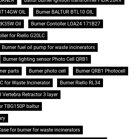
 BURNER
baltur burner Ignition transformer FIDA 26KV
BT14GW OIL
Burner BALTUR BTL10 OIL
RK35W Oil
Burner Contoller LOA24 171B27
ller for Riello G20LC
Burner fuel oil pump for waste incinerators
Burner lighting sensor Photo Cell QRB1
ner parts
Burner photo cell
Burner QRB1 Photocell
C for Waste Incinerator
Burner Riello RL34
l Vertebra Retractor 3 layer
or TBG150P baltur
ary
se for burner for waste incinerators