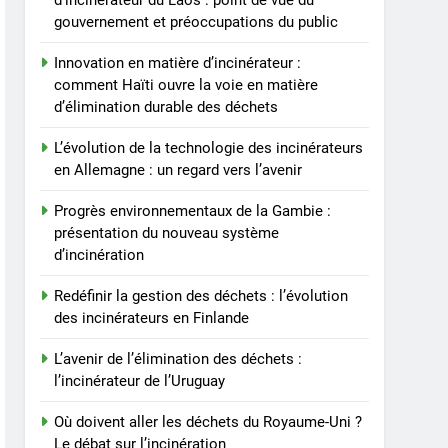
d’incinérateur du Laos : point de vue du
déchets du Royaume-Uni
gouvernement et préoccupations du public
? Le débat sur
AIO
l’incinération
Innovation en matière d’incinérateur :
8
comment Haïti ouvre la voie en matière
L’impact sur la santé
d’élimination durable des déchets
publique du nouveau
incinérateur ukrainien
L’évolution de la technologie des incinérateurs
AIO
en Allemagne : un regard vers l’avenir
Progrès environnementaux de la Gambie :
présentation du nouveau système
d’incinération
Redéfinir la gestion des déchets : l’évolution
des incinérateurs en Finlande
L’avenir de l’élimination des déchets :
l’incinérateur de l’Uruguay
Où doivent aller les déchets du Royaume-Uni ?
Le débat sur l’incinération