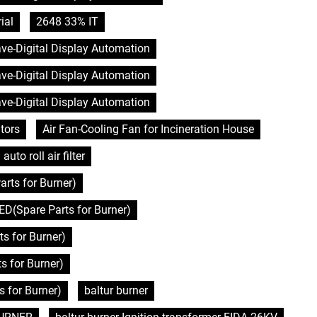
ial
2648 33% IT
lave-Digital Display Automation
lave-Digital Display Automation
lave-Digital Display Automation
tors
Air Fan-Cooling Fan for Incineration House
auto roll air filter
rts for Burner)
D(Spare Parts for Burner)
s for Burner)
 for Burner)
 for Burner)
baltur burner