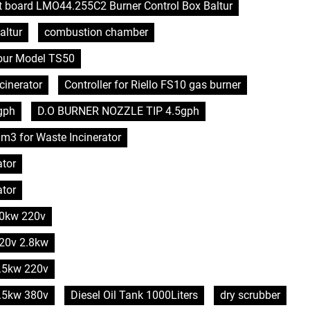
it board LMO44.255C2 Burner Control Box Baltur
altur
combustion chamber
hour Model TS50
cinerator
Controller for Riello FS10 gas burner
gph
D.O BURNER NOZZLE TIP 4.5gph
0m3 for Waste Incinerator
ator
ator
 10kw 220v
220v 2.8kw
5.5kw 220v
5.5kw 380v
Diesel Oil Tank 1000Liters
dry scrubber