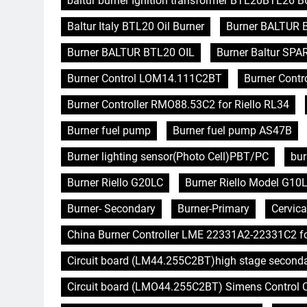
baltur burner Ignition transformer BTL20BTL26
Baltur Italy BTL20 Oil Burner
Burner BALTUR 
Burner BALTUR BTL20 OIL
Burner Baltur SPA
Burner Control LOM14.111C2BT
Burner Contro
Burner Controller RMO88.53C2 for Riello RL34
Burner fuel pump
Burner fuel pump AS47B
Burner lighting sensor(Photo Cell)PBT/PC
bur
Burner Riello G20LC
Burner Riello Model G10L
Burner- Secondary
Burner-Primary
Cervica
China Burner Controller LME 22331A2-22331C2 f
Circuit board (LM44.255C2BT)high stage second
Circuit board (LMO44.255C2BT) Simens Control Ca