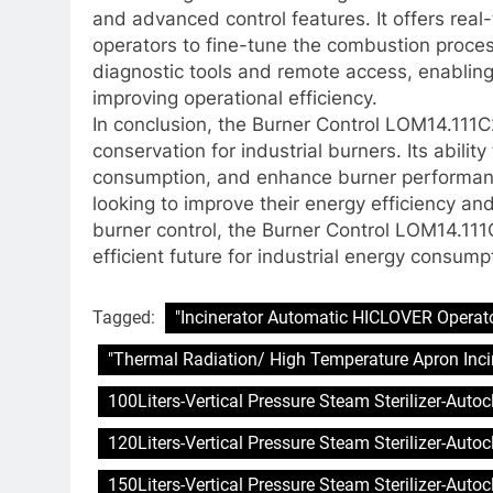
and advanced control features. It offers real-
operators to fine-tune the combustion process
diagnostic tools and remote access, enabling
improving operational efficiency.
In conclusion, the Burner Control LOM14.111
conservation for industrial burners. Its abil
consumption, and enhance burner performance
looking to improve their energy efficiency and 
burner control, the Burner Control LOM14.11
efficient future for industrial energy consump
Tagged:
"Incinerator Automatic HICLOVER Operato
"Thermal Radiation/ High Temperature Apron Inci
100Liters-Vertical Pressure Steam Sterilizer-Auto
120Liters-Vertical Pressure Steam Sterilizer-Auto
150Liters-Vertical Pressure Steam Sterilizer-Auto