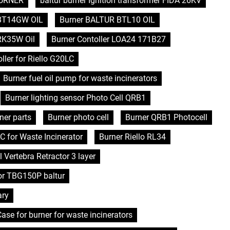
 BURNER
baltur burner Ignition transformer FIDA 26KV
BT14GW OIL
Burner BALTUR BTL10 OIL
RK35W Oil
Burner Contoller LOA24 171B27
ller for Riello G20LC
Burner fuel oil pump for waste incinerators
Burner lighting sensor Photo Cell QRB1
ner parts
Burner photo cell
Burner QRB1 Photocell
C for Waste Incinerator
Burner Riello RL34
l Vertebra Retractor 3 layer
or TBG150P baltur
ary
se for burner for waste incinerators