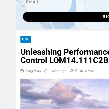
SI
PUSH
Unleashing Performance
Control LOM14.111C2B
0
Kanglebao
3 Years Ago
4 Mins