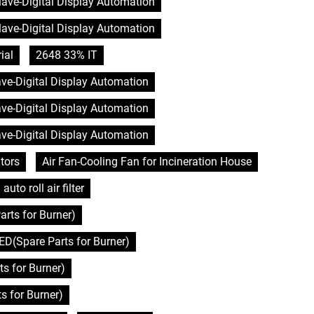
clave-Digital Display Automation
clave-Digital Display Automation
ial
2648 33% IT
lave-Digital Display Automation
lave-Digital Display Automation
lave-Digital Display Automation
tors
Air Fan-Cooling Fan for Incineration House
auto roll air filter
rts for Burner)
D(Spare Parts for Burner)
s for Burner)
 for Burner)