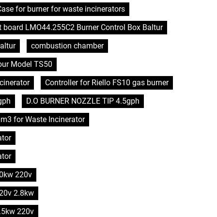
se for burner for waste incinerators
it board LMO44.255C2 Burner Control Box Baltur
altur
combustion chamber
hour Model TS50
cinerator
Controller for Riello FS10 gas burner
gph
D.O BURNER NOZZLE TIP 4.5gph
0m3 for Waste Incinerator
ator
ator
 10kw 220v
220v 2.8kw
5.5kw 220v