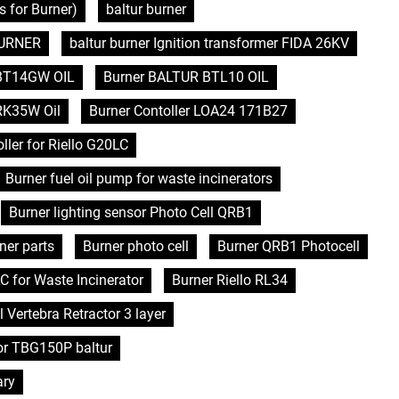
 for Burner)
baltur burner
 BURNER
baltur burner Ignition transformer FIDA 26KV
BT14GW OIL
Burner BALTUR BTL10 OIL
RK35W Oil
Burner Contoller LOA24 171B27
ller for Riello G20LC
Burner fuel oil pump for waste incinerators
Burner lighting sensor Photo Cell QRB1
ner parts
Burner photo cell
Burner QRB1 Photocell
C for Waste Incinerator
Burner Riello RL34
l Vertebra Retractor 3 layer
or TBG150P baltur
ary