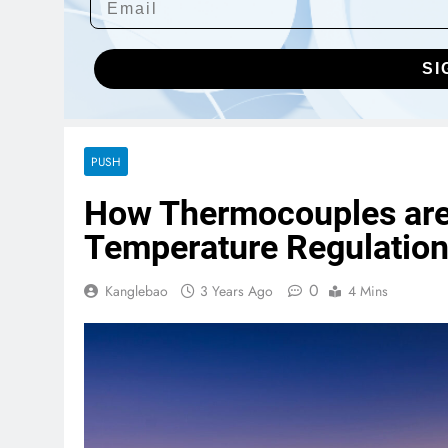
SI
PUSH
How Thermocouples are 
Temperature Regulatio
0
Kanglebao
3 Years Ago
4 Mins