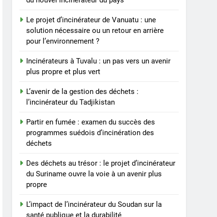
du nouvel incinérateur du pays
7
L’impact de l’incinérateur
Le projet d’incinérateur de Vanuatu : une
du Soudan sur la santé
solution nécessaire ou un retour en arrière
publique et la durabilité
AIO
pour l’environnement ?
environnementale
8
Incinérateurs à Tuvalu : un pas vers un avenir
– Examen de l’impact
plus propre et plus vert
potentiel de l’incinérateur
espagnol sur la santé
AIO
L’avenir de la gestion des déchets :
publique et
l’incinérateur du Tadjikistan
l’environnement
Partir en fumée : examen du succès des
programmes suédois d’incinération des
déchets
Des déchets au trésor : le projet d’incinérateur
du Suriname ouvre la voie à un avenir plus
propre
L’impact de l’incinérateur du Soudan sur la
santé publique et la durabilité