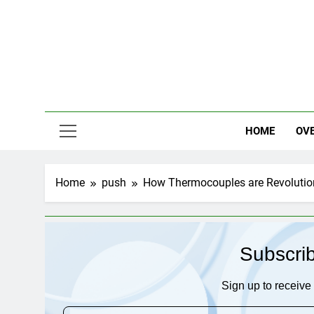
Skip
to
content
HOME
OV
Home
push
How Thermocouples are Revolutio
Subscri
Sign up to receive 