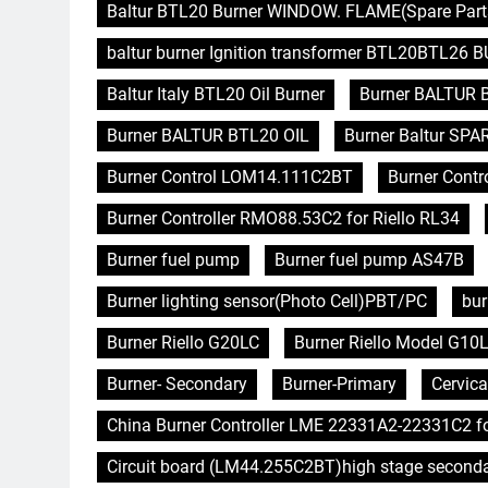
Baltur BTL20 Burner WINDOW. FLAME(Spare Parts
baltur burner Ignition transformer BTL20BTL26
Baltur Italy BTL20 Oil Burner
Burner BALTUR 
Burner BALTUR BTL20 OIL
Burner Baltur SPA
Burner Control LOM14.111C2BT
Burner Contro
Burner Controller RMO88.53C2 for Riello RL34
Burner fuel pump
Burner fuel pump AS47B
Burner lighting sensor(Photo Cell)PBT/PC
bur
Burner Riello G20LC
Burner Riello Model G10L
Burner- Secondary
Burner-Primary
Cervica
China Burner Controller LME 22331A2-22331C2 f
Circuit board (LM44.255C2BT)high stage second