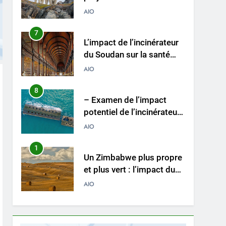
L’impact de l’incinérateur
du Soudan sur la santé
publique et la durabilité
AIO
environnementale
8
– Examen de l’impact
potentiel de l’incinérateur
espagnol sur la santé
AIO
publique et
l’environnement
1
Un Zimbabwe plus propre
et plus vert : l’impact du
nouvel incinérateur du
AIO
pays
2
Le projet d’incinérateur de
Vanuatu : une solution
nécessaire ou un retour en
AIO
arrière pour
l’environnement ?
3