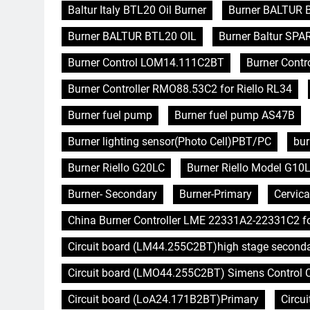
Baltur Italy BTL20 Oil Burner
Burner BALTUR 
Burner BALTUR BTL20 OIL
Burner Baltur SPA
Burner Control LOM14.111C2BT
Burner Contro
Burner Controller RMO88.53C2 for Riello RL34
Burner fuel pump
Burner fuel pump AS47B
Burner lighting sensor(Photo Cell)PBT/PC
bur
Burner Riello G20LC
Burner Riello Model G10L
Burner- Secondary
Burner-Primary
Cervica
China Burner Controller LME 22331A2-22331C2 f
Circuit board (LM44.255C2BT)high stage second
Circuit board (LMO44.255C2BT) Simens Control Ca
Circuit board (LoA24.171B2BT)Primary
Circu