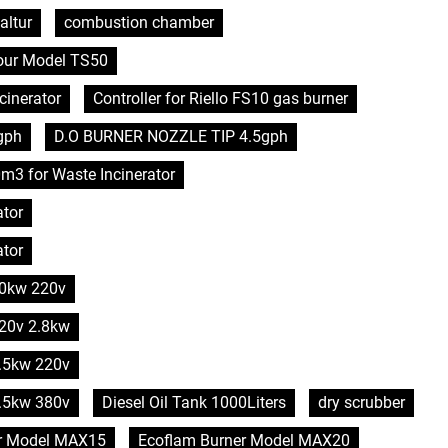
altur
combustion chamber
hour Model TS50
cinerator
Controller for Riello FS10 gas burner
gph
D.O BURNER NOZZLE TIP 4.5gph
0m3 for Waste Incinerator
ator
ator
 10kw 220v
220v 2.8kw
5.5kw 220v
5.5kw 380v
Diesel Oil Tank 1000Liters
dry scrubber
r Model MAX15
Ecoflam Burner Model MAX20