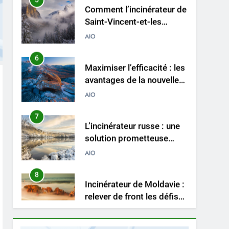
Grenadines redéfinit les
AIO
pratiques d’élimination
des déchets dans les
6
Maximiser l’efficacité : les
Caraïbes
avantages de la nouvelle
technologie d’incinération
AIO
du Rwanda
7
L’incinérateur russe : une
solution prometteuse
pour la gestion des
AIO
déchets solides
municipaux
8
Incinérateur de Moldavie :
relever de front les défis
de la gestion des déchets
AIO
1
Des déchets aux trésors :