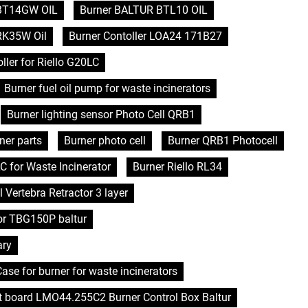
BT14GW OIL
Burner BALTUR BTL10 OIL
RK35W Oil
Burner Contoller LOA24 171B27
ller for Riello G20LC
Burner fuel oil pump for waste incinerators
Burner lighting sensor Photo Cell QRB1
ner parts
Burner photo cell
Burner QRB1 Photocell
C for Waste Incinerator
Burner Riello RL34
l Vertebra Retractor 3 layer
or TBG150P baltur
ary
se for burner for waste incinerators
it board LMO44.255C2 Burner Control Box Baltur