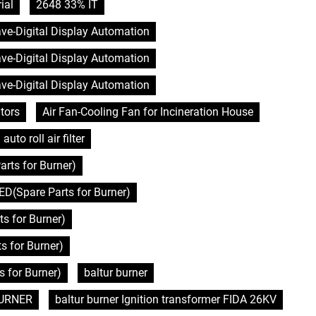
ial
2648 33% IT
lave-Digital Display Automation
lave-Digital Display Automation
lave-Digital Display Automation
tors
Air Fan-Cooling Fan for Incineration House
auto roll air filter
rts for Burner)
D(Spare Parts for Burner)
s for Burner)
 for Burner)
 for Burner)
baltur burner
 BURNER
baltur burner Ignition transformer FIDA 26KV