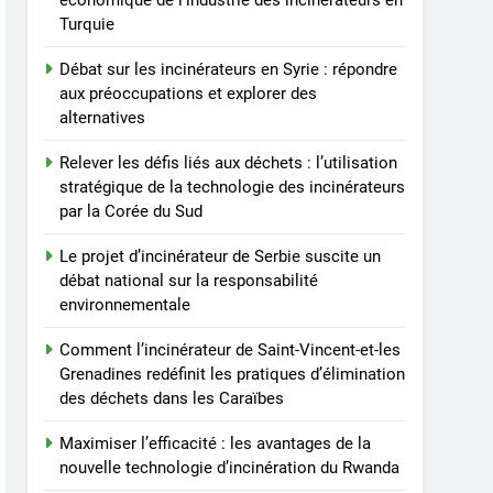
économique de l’industrie des incinérateurs en
Saint-Vincent-et-les
Turquie
Grenadines redéfinit les
AIO
pratiques d’élimination
Débat sur les incinérateurs en Syrie : répondre
des déchets dans les
6
aux préoccupations et explorer des
Maximiser l’efficacité : les
Caraïbes
alternatives
avantages de la nouvelle
technologie d’incinération
Relever les défis liés aux déchets : l’utilisation
AIO
stratégique de la technologie des incinérateurs
du Rwanda
par la Corée du Sud
7
L’incinérateur russe : une
Le projet d’incinérateur de Serbie suscite un
solution prometteuse
débat national sur la responsabilité
pour la gestion des
AIO
environnementale
déchets solides
municipaux
8
Comment l’incinérateur de Saint-Vincent-et-les
Incinérateur de Moldavie :
Grenadines redéfinit les pratiques d’élimination
relever de front les défis
des déchets dans les Caraïbes
de la gestion des déchets
AIO
Maximiser l’efficacité : les avantages de la
nouvelle technologie d’incinération du Rwanda