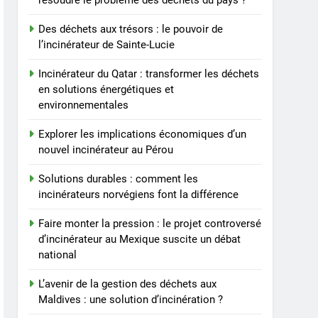
résoudre le problème des déchets du pays ?
suscite un débat national
7
Des déchets aux trésors : le pouvoir de
L’avenir de la gestion des
l’incinérateur de Sainte-Lucie
déchets aux Maldives :
Incinérateur du Qatar : transformer les déchets
une solution d’incinération
AIO
en solutions énergétiques et
?
environnementales
8
Les avantages
Explorer les implications économiques d’un
économiques et
nouvel incinérateur au Pérou
environnementaux de la
AIO
nouvelle technologie
Solutions durables : comment les
d’incinération
incinérateurs norvégiens font la différence
luxembourgeoise
Faire monter la pression : le projet controversé
d’incinérateur au Mexique suscite un débat
national
L’avenir de la gestion des déchets aux
Maldives : une solution d’incinération ?