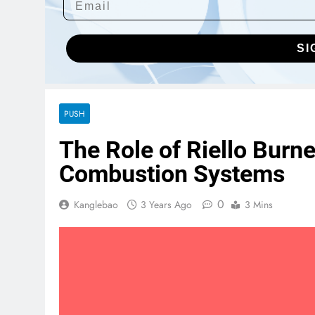
SI
PUSH
The Role of Riello Burn
Combustion Systems
0
Kanglebao
3 Years Ago
3 Mins