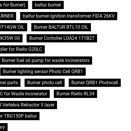
 for Burner)
baltur burner
 BURNER
baltur burner Ignition transformer FIDA 26KV
BT14GW OIL
Burner BALTUR BTL10 OIL
RK35W Oil
Burner Contoller LOA24 171B27
ller for Riello G20LC
Burner fuel oil pump for waste incinerators
Burner lighting sensor Photo Cell QRB1
ner parts
Burner photo cell
Burner QRB1 Photocell
C for Waste Incinerator
Burner Riello RL34
l Vertebra Retractor 3 layer
or TBG150P baltur
ary