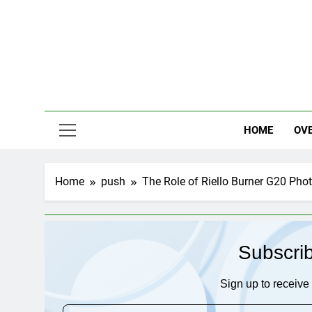
Skip
to
content
HOME
OV
Home
push
The Role of Riello Burner G20 Ph
Subscri
Sign up to receive 