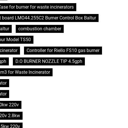
se for burner for waste incinerators
it board LMO44.255C2 Burner Control Box Baltur
altur
combustion chamber
hour Model TS50
cinerator
Controller for Riello FS10 gas burner
gph
D.O BURNER NOZZLE TIP 4.5gph
0m3 for Waste Incinerator
ator
ator
 10kw 220v
220v 2.8kw
5.5kw 220v