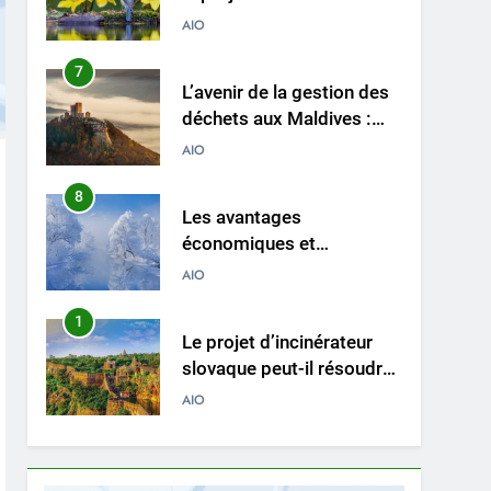
7
L’avenir de la gestion des
déchets aux Maldives :
une solution d’incinération
AIO
?
8
Les avantages
économiques et
environnementaux de la
AIO
nouvelle technologie
d’incinération
1
Le projet d’incinérateur
luxembourgeoise
slovaque peut-il résoudre
le problème des déchets
AIO
du pays ?
2
Des déchets aux trésors :
le pouvoir de l’incinérateur
de Sainte-Lucie
AIO