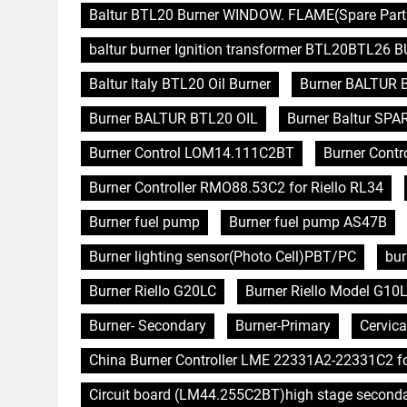
Baltur BTL20 Burner WINDOW. FLAME(Spare Parts
baltur burner Ignition transformer BTL20BTL26
Baltur Italy BTL20 Oil Burner
Burner BALTUR 
Burner BALTUR BTL20 OIL
Burner Baltur SPA
Burner Control LOM14.111C2BT
Burner Contro
Burner Controller RMO88.53C2 for Riello RL34
Burner fuel pump
Burner fuel pump AS47B
Burner lighting sensor(Photo Cell)PBT/PC
bur
Burner Riello G20LC
Burner Riello Model G10L
Burner- Secondary
Burner-Primary
Cervica
China Burner Controller LME 22331A2-22331C2 f
Circuit board (LM44.255C2BT)high stage second